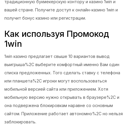
традиционную букмекерскую контору и казино 1win и
вашей стране. Получите доступ к онлайн-казино 1win и
получит бонус казино или регистрации.
Как используя Промокод
1win
1win казино предлагает свыше 10 вариантов вывод
выигрыша%2C выберите комфортный именно Вам один
списка предложенных. Того сделать ставку с телефона
или планшета%2C игроки могут воспользоваться
мобильной версией сайта или приложением. Хотя
мобильную версию нужно открывать в браузере%2C и
она подвержена блокировкам наравне со основным
сайтом. Приложение работает автономно%2C но нельзя
заблокировать.