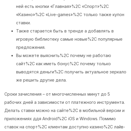
ней есть кнопки «Главная»%2C «Спорт»%2C
«Казино»%2C «Live-games»%2C только также купон
ставки.
Также старается быть в тренде а добавлять в
игровую библиотеку самые новые%2C популярные
предложения.
Вы можете выяснить%2C почему не работаю
сайт%2C как иметь бонус%2C почему только
выводятся деньги%2C получить актуальное зеркало
же решить другие дела.
Сроки зачисления – от многочисленных минут до 5
рабочих дней а зависимости от платежного инструмента.
Делать ставки можно на сайте%2C в мобильной версии и
приложениях ддя Android%2C iOS и Windows. Помимо
ставок на спорт%2C клиентам доступно казино%2C лайв-