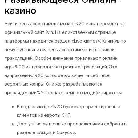
казино
Найти весь ассортимент можно%2C если перейдет на
официальный сайт 1vin. На единственным странице
платформы находится раздел «Live-games». Кликнув по
нему%2C появится весь ассортимент игр с живой
трансляцией. Особое внимание привлекают онлайн
игры%2C их проводятся в режиме трансляций. Это
направлению%2C которое включает а себя все
вероятных жанры. Они же разрабатываются
провайдерами%2C однако немного модифицируются.
В подавляющее%2C букмекер ориентирован в
клиентов из европы СНГ.
Доступные акционные предложениями собраны в
разделе «Акции и бонусы».