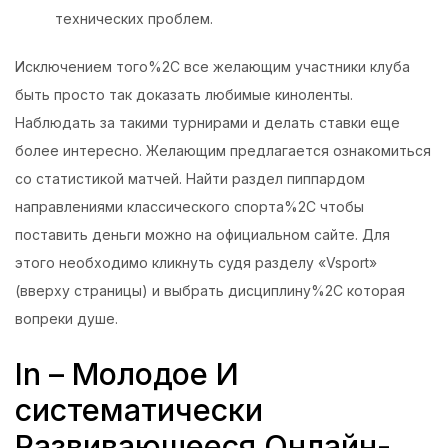
технических проблем.
Исключением того%2C все желающим участники клуба
быть просто так доказать любимые киноленты.
Наблюдать за такими турнирами и делать ставки еще
более интересно. Желающим предлагается ознакомиться
со статистикой матчей. Найти раздел пиппардом
направлениями классического спорта%2C чтобы
поставить деньги можно на официальном сайте. Для
этого необходимо кликнуть судя разделу «Vsport»
(вверху страницы) и выбрать дисциплину%2C которая
вопреки душе.
In – Молодое И
систематически
Развивающееся Онлайн-