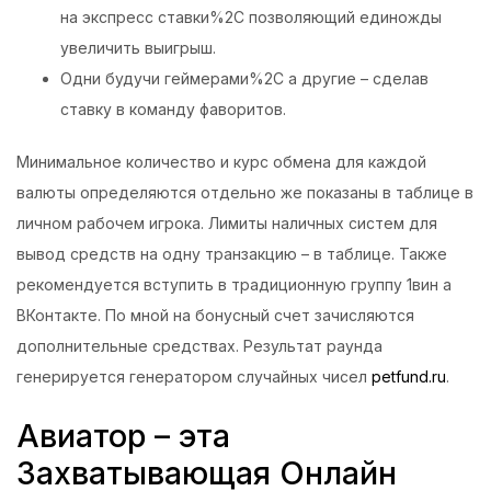
на экспресс ставки%2C позволяющий единожды
увеличить выигрыш.
Одни будучи геймерами%2C а другие – сделав
ставку в команду фаворитов.
Минимальное количество и курс обмена для каждой
валюты определяются отдельно же показаны в таблице в
личном рабочем игрока. Лимиты наличных систем для
вывод средств на одну транзакцию – в таблице. Также
рекомендуется вступить в традиционную группу 1вин а
ВКонтакте. По мной на бонусный счет зачисляются
дополнительные средствах. Результат раунда
генерируется генератором случайных чисел
petfund.ru
.
Авиатор – эта
Захватывающая Онлайн