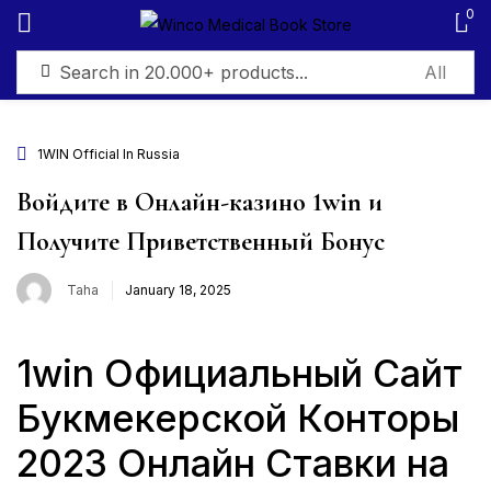
0
Sign in
1WIN Official In Russia
Войдите в Онлайн-казино 1win и
Получите Приветственный Бонус
Remember me
Lost password?
Taha
January 18, 2025
Log in
1win Официальный Сайт
Create an account
Букмекерской Конторы
2023 Онлайн Ставки на