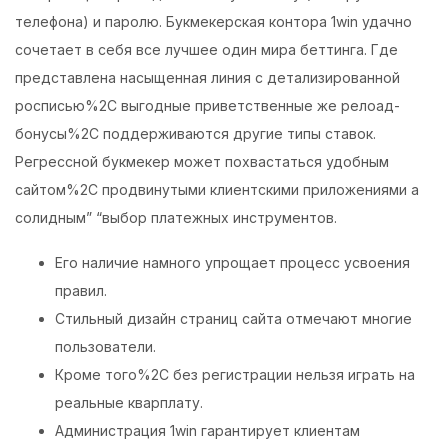
телефона) и паролю. Букмекерская контора 1win удачно
сочетает в себя все лучшее один мира беттинга. Где
представлена насыщенная линия с детализированной
росписью%2C выгодные приветственные же релоад-
бонусы%2C поддерживаются другие типы ставок.
Регрессной букмекер может похвастаться удобным
сайтом%2C продвинутыми клиентскими приложениями а
солидным” “выбор платежных инструментов.
Его наличие намного упрощает процесс усвоения
правил.
Стильный дизайн страниц сайта отмечают многие
пользователи.
Кроме того%2C без регистрации нельзя играть на
реальные кварплату.
Администрация 1win гарантирует клиентам