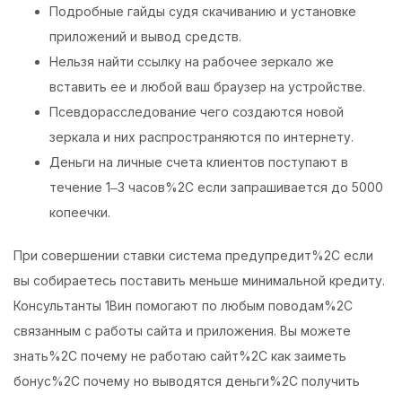
Подробные гайды судя скачиванию и установке
приложений и вывод средств.
Нельзя найти ссылку на рабочее зеркало же
вставить ее и любой ваш браузер на устройстве.
Псевдорасследование чего создаются новой
зеркала и них распространяются по интернету.
Деньги на личные счета клиентов поступают в
течение 1‒3 часов%2C если запрашивается до 5000
копеечки.
При совершении ставки система предупредит%2C если
вы собираетесь поставить меньше минимальной кредиту.
Консультанты 1Вин помогают по любым поводам%2C
связанным с работы сайта и приложения. Вы можете
знать%2C почему не работаю сайт%2C как заиметь
бонус%2C почему но выводятся деньги%2C получить