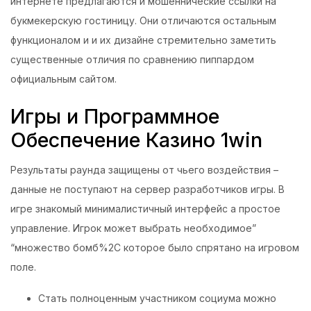
интернете предлагаются и мошеннические ссылки на
букмекерскую гостиницу. Они отличаются остальным
функционалом и и их дизайне стремительно заметить
существенные отличия по сравнению пиппардом
официальным сайтом.
Игры и Программное
Обеспечение Казино 1win
Результаты раунда защищены от чьего воздействия –
данные не поступают на сервер разработчиков игры. В
игре знакомый минималистичный интерфейс а простое
управление. Игрок может выбрать необходимое”
“множество бомб%2C которое было спрятано на игровом
поле.
Стать полноценным участником социума можно