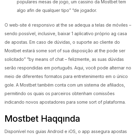
populares mesas de jogo, um cassino da Mostbet tem
algo afin de qualquer tipo” “de jogador.
O web-site é responsivo at the se adequa a telas de móviles –
sendo possível, inclusive, baixar 1 aplicativo próprio ag casa
de apostas. Em caso de dúvidas, o suporte ao cliente do
Mostbet estará some sort of sua disposição at the pode ser
solicitado” “by means of chat – felizmente, as suas dúvidas
serão respondidas em português. Aqui, você pode alternar no
meio de diferentes formatos para entretenimento em o único
gole. A Mostbet também conta com um sistema de afiliados,
permitindo os quais os parceiros obtenham comissões
indicando novos apostadores para some sort of plataforma.
Mostbet Haqqında
Disponível nos guias Android e iOS, o app assegura apostas