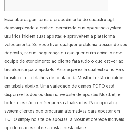
Essa abordagem torna o procedimento de cadastro ágil,
descomplicado e prático, permitindo que operating-system
usuários iniciem suas apostas e aproveitem a plataforma
velocemente. Se você tiver qualquer problema possuindo seu
depósito, saque, segurança ou qualquer outra coisa, a new
equipe de atendimento ao cliente fará tudo o que estiver ao
teu alcance para ajudá-lo. Para aqueles la cual estão no País
brasileiro, os detalhes de contato da Mostbet estão incluídos
em tabela abaixo. Uma variedade de games TOTO está
disponível todos os dias no website de apostas Mostbet, e
todos eles são con frequenza atualizados. Para operating-
system clientes que procuram alternativas para apostar em
TOTO simply no site de apostas, a Mostbet oferece incríveis
oportunidades sobre apostas nesta clase.