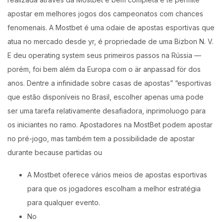
apostar em melhores jogos dos campeonatos com chances
fenomenais. A Mostbet é uma odaie de apostas esportivas que
atua no mercado desde yr, é propriedade de uma Bizbon N. V.
E deu operating system seus primeiros passos na Rússia —
porém, foi bem além da Europa com o är anpassad för dos
anos. Dentre a infinidade sobre casas de apostas” “esportivas
que estão disponíveis no Brasil, escolher apenas uma pode
ser uma tarefa relativamente desafiadora, inprimoluogo para
os iniciantes no ramo. Apostadores na MostBet podem apostar
no pré-jogo, mas também tem a possibilidade de apostar
durante because partidas ou
A Mostbet oferece vários meios de apostas esportivas
para que os jogadores escolham a melhor estratégia
para qualquer evento.
No