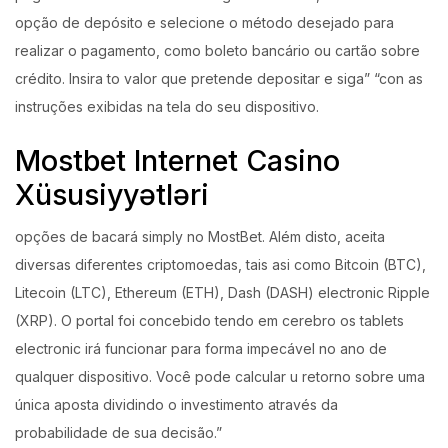
opção de depósito e selecione o método desejado para
realizar o pagamento, como boleto bancário ou cartão sobre
crédito. Insira to valor que pretende depositar e siga” “con as
instruções exibidas na tela do seu dispositivo.
Mostbet Internet Casino
Xüsusiyyətləri
opções de bacará simply no MostBet. Além disto, aceita
diversas diferentes criptomoedas, tais asi como Bitcoin (BTC),
Litecoin (LTC), Ethereum (ETH), Dash (DASH) electronic Ripple
(XRP). O portal foi concebido tendo em cerebro os tablets
electronic irá funcionar para forma impecável no ano de
qualquer dispositivo. Você pode calcular u retorno sobre uma
única aposta dividindo o investimento através da
probabilidade de sua decisão.”