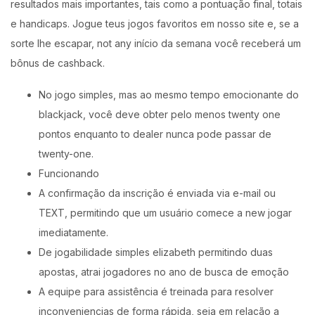
resultados mais importantes, tais como a pontuação final, totais
e handicaps. Jogue teus jogos favoritos em nosso site e, se a
sorte lhe escapar, not any início da semana você receberá um
bônus de cashback.
No jogo simples, mas ao mesmo tempo emocionante do
blackjack, você deve obter pelo menos twenty one
pontos enquanto to dealer nunca pode passar de
twenty-one.
Funcionando
A confirmação da inscrição é enviada via e-mail ou
TEXT, permitindo que um usuário comece a new jogar
imediatamente.
De jogabilidade simples elizabeth permitindo duas
apostas, atrai jogadores no ano de busca de emoção
A equipe para assistência é treinada para resolver
inconveniencias de forma rápida, seja em relação a