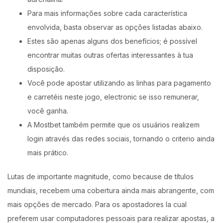
Para mais informações sobre cada característica
envolvida, basta observar as opções listadas abaixo.
Estes são apenas alguns dos benefícios; é possível
encontrar muitas outras ofertas interessantes à tua
disposição.
Você pode apostar utilizando as linhas para pagamento
e carretéis neste jogo, electronic se isso remunerar,
você ganha.
A Mostbet também permite que os usuários realizem
login através das redes sociais, tornando o criterio ainda
mais prático.
Lutas de importante magnitude, como because de títulos
mundiais, recebem uma cobertura ainda mais abrangente, com
mais opções de mercado. Para os apostadores la cual
preferem usar computadores pessoais para realizar apostas, a