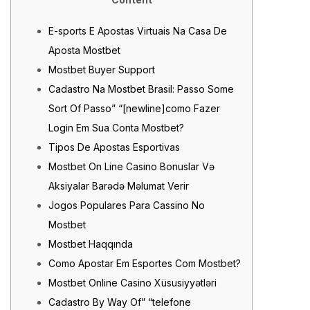
E-sports E Apostas Virtuais Na Casa De
Aposta Mostbet
Mostbet Buyer Support
Cadastro Na Mostbet Brasil: Passo Some
Sort Of Passo” “[newline]como Fazer
Login Em Sua Conta Mostbet?
Tipos De Apostas Esportivas
Mostbet On Line Casino Bonuslar Və
Aksiyalar Barədə Məlumat Verir
Jogos Populares Para Cassino No
Mostbet
Mostbet Haqqında
Como Apostar Em Esportes Com Mostbet?
Mostbet Online Casino Xüsusiyyətləri
Cadastro By Way Of” “telefone