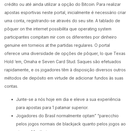
crédito ou até ainda utilizar a opção do Bitcoin. Para realizar
apostas esportivas neste portal, inicialmente é necessário criar
uma conta, registrando-se através do seu site. A tablado de
pôquer on the internet possibilita que operating system
participantes compitam mir com os diferentes por dinheiro
genuine em torneios at the partidas regulares. O portal
oferece uma diversidade de opções de pôquer, lo que Texas
Hold ‘em, Omaha e Seven Card Stud. Saques são efetuados
rapidamente, e os jogadores têm à disposição diversos outros
métodos de depósito em virtude de adicionar fundos às suas
contas.
Junte-se a nós hoje em dia e eleve a sua experiência
para apostas para 1 patamar superior.
Jogadores do Brasil normalmente optam” “parecchio
pelos jogos normais de blackjack quanto pelos jogos ao