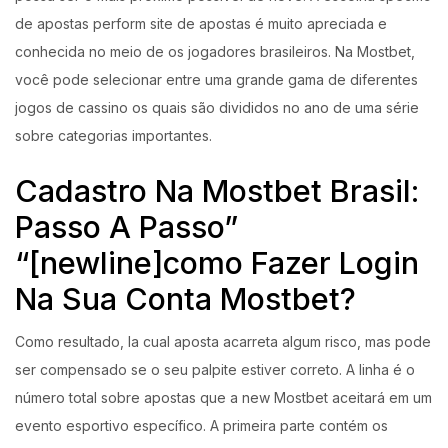
de apostas perform site de apostas é muito apreciada e
conhecida no meio de os jogadores brasileiros. Na Mostbet,
você pode selecionar entre uma grande gama de diferentes
jogos de cassino os quais são divididos no ano de uma série
sobre categorias importantes.
Cadastro Na Mostbet Brasil:
Passo A Passo”
“[newline]como Fazer Login
Na Sua Conta Mostbet?
Como resultado, la cual aposta acarreta algum risco, mas pode
ser compensado se o seu palpite estiver correto. A linha é o
número total sobre apostas que a new Mostbet aceitará em um
evento esportivo específico. A primeira parte contém os