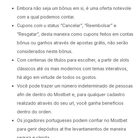
Embora não seja um bônus em si, é uma oferta notevole
com a qual podemos contar.
Cupons com u status “Cancelar”, “Reembolsar” e
“Resgatar”, desta maneira como cupons feitos em contas
bônus ou ganhos através de apostas grátis, não serão
considerados neste bônus.
Com centenas de títulos para escolher, a partir de slots
clássicos até os mais modernos com temas interativos,
há algo em virtude de todos os gostos.
Você pode trazer um número indeterminado de pessoas
afin de dentro do Mostbet e, para qualquer cadastro
realizado através do seu url, você ganha benefícios
dentro do orden.
Os jogadores portugueses podem confiar no Mostbet
para gerir depósitos at the levantamentos de maneira
segura e rápida.