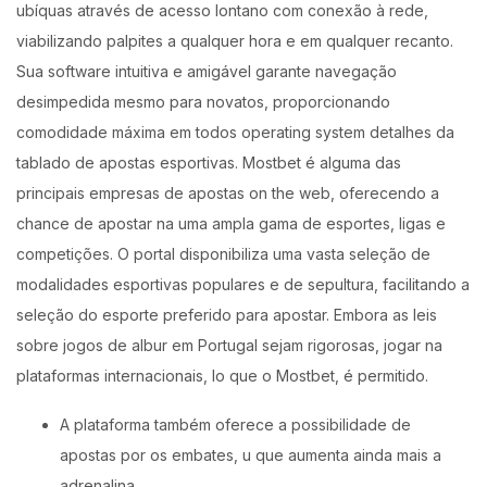
ubíquas através de acesso lontano com conexão à rede,
viabilizando palpites a qualquer hora e em qualquer recanto.
Sua software intuitiva e amigável garante navegação
desimpedida mesmo para novatos, proporcionando
comodidade máxima em todos operating system detalhes da
tablado de apostas esportivas. Mostbet é alguma das
principais empresas de apostas on the web, oferecendo a
chance de apostar na uma ampla gama de esportes, ligas e
competições. O portal disponibiliza uma vasta seleção de
modalidades esportivas populares e de sepultura, facilitando a
seleção do esporte preferido para apostar. Embora as leis
sobre jogos de albur em Portugal sejam rigorosas, jogar na
plataformas internacionais, lo que o Mostbet, é permitido.
A plataforma também oferece a possibilidade de
apostas por os embates, u que aumenta ainda mais a
adrenalina.