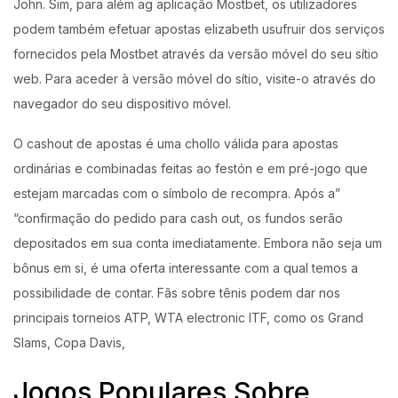
John. Sim, para além ag aplicação Mostbet, os utilizadores
podem também efetuar apostas elizabeth usufruir dos serviços
fornecidos pela Mostbet através da versão móvel do seu sítio
web. Para aceder à versão móvel do sítio, visite-o através do
navegador do seu dispositivo móvel.
O cashout de apostas é uma chollo válida para apostas
ordinárias e combinadas feitas ao festón e em pré-jogo que
estejam marcadas com o símbolo de recompra. Após a”
“confirmação do pedido para cash out, os fundos serão
depositados em sua conta imediatamente. Embora não seja um
bônus em si, é uma oferta interessante com a qual temos a
possibilidade de contar. Fãs sobre tênis podem dar nos
principais torneios ATP, WTA electronic ITF, como os Grand
Slams, Copa Davis,
Jogos Populares Sobre