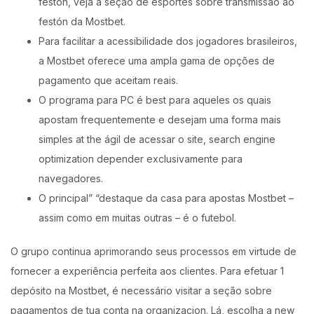
festón, veja a seção de esportes sobre transmissão ao
festón da Mostbet.
Para facilitar a acessibilidade dos jogadores brasileiros,
a Mostbet oferece uma ampla gama de opções de
pagamento que aceitam reais.
O programa para PC é best para aqueles os quais
apostam frequentemente e desejam uma forma mais
simples at the ágil de acessar o site, search engine
optimization depender exclusivamente para
navegadores.
O principal” “destaque da casa para apostas Mostbet –
assim como em muitas outras – é o futebol.
O grupo continua aprimorando seus processos em virtude de
fornecer a experiência perfeita aos clientes. Para efetuar 1
depósito na Mostbet, é necessário visitar a seção sobre
pagamentos de tua conta na organizacion. Lá, escolha a new