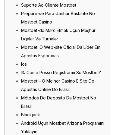
Suporte Ao Cliente Mostbet
Prepare-se Para Ganhar Bastante No
Mostbet Casino
Mostbet-də Mərc Etmək Üçün Məşhur
Liqalar Və Turnirlər
Mostbet: O Web-site Oficial Da Líder Em
Apostas Esportivas
Ios
📝 Come Posso Registrarmi Su Mostbet?
Mostbet – O Melhor Casino E Site De
Apostas Online Do Brasil
Métodos De Deposito Da Mostbet No
Brasil
Blackjack
Android Üçün Mostbet Arizona Proqramını
Yükləyin