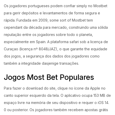
Os jogadores portugueses podem confiar simply no Mostbet
para gerir depósitos e levantamentos de forma segura e
rápida. Fundada em 2009, some sort of Mostbet tem
cependant da década para mercado, construindo uma sólida
reputação entre os jogadores sobre todo o planeta,
especialmente em Spain. A plataforma safari sob a licença de
Curaçao (licença nº 8048/JAZ), o que garante the equidade
dos jogos, a segurança dos dados dos jogadores como
também a integridade dasjenige transações.
Jogos Most Bet Populares
Para fazer o download do site, clique no ícone da Apple no
canto superior esquerdo da tela. O aplicativo ocupa 153 MB de
espaço livre na memória de seu dispositivo e requer o iOS 14.
0 ou posterior. Os jogadores também recebem apostas grátis