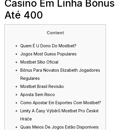
Casino Em Linha Bónus
Até 400
Content
Quem É U Dono Do Mostbet?
Jogos Most Guess Populares
Mostbet Sítio Oficial
Bônus Para Novatos Elizabeth Jogadores
Regulares
Mostbet Brasil Revisão
Aposta Sem Risco
Como Apostar Em Esportes Com Mostbet?
Limity A Časy Výběrů Mostbet Pro České
Hráče
Quais Meios De Jogos Estão Disponíveis