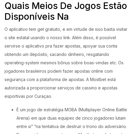
Quais Meios De Jogos Estão
Disponíveis Na
O aplicativo tem get gratuito, e em virtude de isso basta visitar
o site estatal usando o nosso link. Além disso, é possível
servirse o aplicativo pra fazer apostas, apoyar sua conta
obtendo um depósito, sacando dinheiro, resgatando
operating-system mesmos bônus sobre boas-vindas etc. Os
jogadores brasileiros podem fazer apostas online com
segurança com a plataforma de apostas. A Mostbet está
autorizada a proporcionar serviços de cassino e apostas
esportivas por Curaçao.
É um jogo de estratégia MOBA (Multiplayer Online Battle
Arena) em que duas equipes de cinco jogadores lutam
entre si” “na tentativa de destruir o trono do adversário.