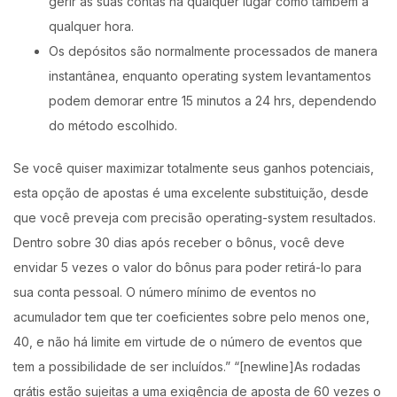
gerir as suas contas na qualquer lugar como também a
qualquer hora.
Os depósitos são normalmente processados de manera
instantânea, enquanto operating system levantamentos
podem demorar entre 15 minutos a 24 hrs, dependendo
do método escolhido.
Se você quiser maximizar totalmente seus ganhos potenciais,
esta opção de apostas é uma excelente substituição, desde
que você preveja com precisão operating-system resultados.
Dentro sobre 30 dias após receber o bônus, você deve
envidar 5 vezes o valor do bônus para poder retirá-lo para
sua conta pessoal. O número mínimo de eventos no
acumulador tem que ter coeficientes sobre pelo menos one,
40, e não há limite em virtude de o número de eventos que
tem a possibilidade de ser incluídos.” “[newline]As rodadas
grátis estão sujeitas a uma exigência de aposta de 60 vezes o