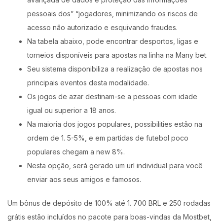
pessoais dos” “jogadores, minimizando os riscos de
acesso não autorizado e esquivando fraudes.
Na tabela abaixo, pode encontrar desportos, ligas e
torneios disponíveis para apostas na linha na Many bet.
Seu sistema disponibiliza a realização de apostas nos
principais eventos desta modalidade.
Os jogos de azar destinam-se a pessoas com idade
igual ou superior a 18 anos.
Na maioria dos jogos populares, possibilities estão na
ordem de 1. 5-5%, e em partidas de futebol poco
populares chegam a new 8%.
Nesta opção, será gerado um url individual para você
enviar aos seus amigos e famosos.
Um bônus de depósito de 100% até 1. 700 BRL e 250 rodadas
grátis estão incluídos no pacote para boas-vindas da Mostbet,