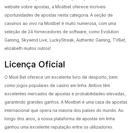
website sobre apostas, a Mostbet oferece incríveis
oportunidades de apostas nesta categoria. A seção de
cassinos ao vivo na Mostbet é muito numerosa, com uma
seleção de 24 fornecedores de software, como Evolution
Gaming, Skywind Live, LuckyStreak, Authentic Gaming, TVBet,
elizabeth muitos outros!
Licença Oficial
O Most Bet oferece um excelente livro de desporto, bem
como jogos populares de casino em linha. Ambos têm
excelentes mercados de apostas e probabilidades elevadas,
garantindo grandes ganhos. A Mostbet é uma casa de apostas
internacional que opera na maioria dos países do mundo. Ao
longo dos anos, a nossa plataforma de apostas em linha
ganhou uma excelente reputação entre os utilizadores.