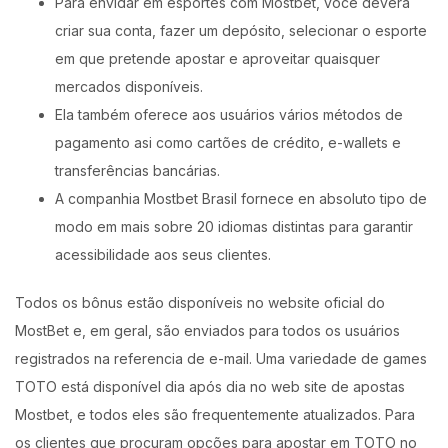
Para envidar em esportes com Mostbet, você deverá
criar sua conta, fazer um depósito, selecionar o esporte
em que pretende apostar e aproveitar quaisquer
mercados disponíveis.
Ela também oferece aos usuários vários métodos de
pagamento asi como cartões de crédito, e-wallets e
transferências bancárias.
A companhia Mostbet Brasil fornece en absoluto tipo de
modo em mais sobre 20 idiomas distintas para garantir
acessibilidade aos seus clientes.
Todos os bônus estão disponíveis no website oficial do
MostBet e, em geral, são enviados para todos os usuários
registrados na referencia de e-mail. Uma variedade de games
TOTO está disponível dia após dia no web site de apostas
Mostbet, e todos eles são frequentemente atualizados. Para
os clientes que procuram opções para apostar em TOTO no