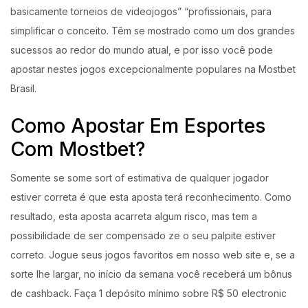
basicamente torneios de videojogos” “profissionais, para
simplificar o conceito. Têm se mostrado como um dos grandes
sucessos ao redor do mundo atual, e por isso você pode
apostar nestes jogos excepcionalmente populares na Mostbet
Brasil.
Como Apostar Em Esportes
Com Mostbet?
Somente se some sort of estimativa de qualquer jogador
estiver correta é que esta aposta terá reconhecimento. Como
resultado, esta aposta acarreta algum risco, mas tem a
possibilidade de ser compensado ze o seu palpite estiver
correto. Jogue seus jogos favoritos em nosso web site e, se a
sorte lhe largar, no início da semana você receberá um bônus
de cashback. Faça 1 depósito mínimo sobre R$ 50 electronic