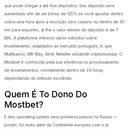
que pode chegar a até five depósitos. Seu depósito será
aumentado afin de um bônus de 125% se você apostar dentro
sobre uma hora após a inscrição zero cassino ou dentro de 30
min para esportes, at the o valor mínimo de depósito é de 7
BRL. A plataforma oferece vários métodos sobre
levantamento, adaptados ao mercado português, lo que
Multibanco, MB Way, Skrill, Neteller elizabeth criptomoedas. O
Mostbet é conhecido pela sua eficiência no processamento
de levantamentos, normalmente dentro de 24 horas,
dependendo do método escolhido.
Quem É To Dono Do
Mostbet?
E deu operating system seus primeiros passos na Rússia —
porém, foi muito além da Continente europeo com o är