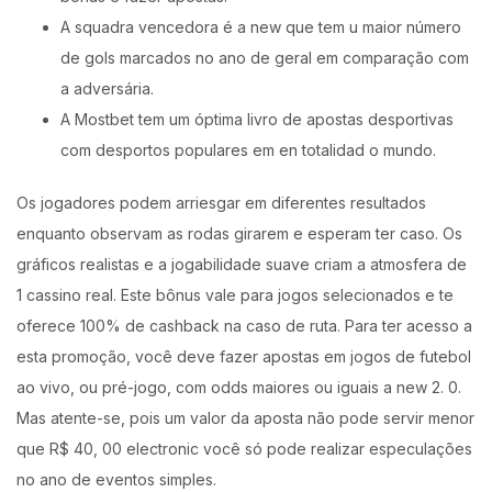
A squadra vencedora é a new que tem u maior número
de gols marcados no ano de geral em comparação com
a adversária.
A Mostbet tem um óptima livro de apostas desportivas
com desportos populares em en totalidad o mundo.
Os jogadores podem arriesgar em diferentes resultados
enquanto observam as rodas girarem e esperam ter caso. Os
gráficos realistas e a jogabilidade suave criam a atmosfera de
1 cassino real. Este bônus vale para jogos selecionados e te
oferece 100% de cashback na caso de ruta. Para ter acesso a
esta promoção, você deve fazer apostas em jogos de futebol
ao vivo, ou pré-jogo, com odds maiores ou iguais a new 2. 0.
Mas atente-se, pois um valor da aposta não pode servir menor
que R$ 40, 00 electronic você só pode realizar especulações
no ano de eventos simples.