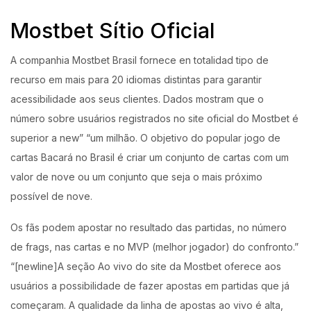
Mostbet Sítio Oficial
A companhia Mostbet Brasil fornece en totalidad tipo de
recurso em mais para 20 idiomas distintas para garantir
acessibilidade aos seus clientes. Dados mostram que o
número sobre usuários registrados no site oficial do Mostbet é
superior a new” “um milhão. O objetivo do popular jogo de
cartas Bacará no Brasil é criar um conjunto de cartas com um
valor de nove ou um conjunto que seja o mais próximo
possível de nove.
Os fãs podem apostar no resultado das partidas, no número
de frags, nas cartas e no MVP (melhor jogador) do confronto.”
“[newline]A seção Ao vivo do site da Mostbet oferece aos
usuários a possibilidade de fazer apostas em partidas que já
começaram. A qualidade da linha de apostas ao vivo é alta,