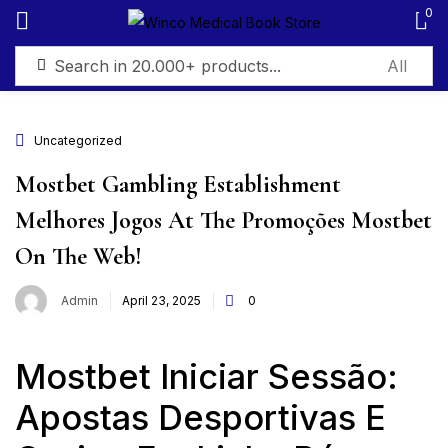
0
Sign in
Uncategorized
Mostbet Gambling Establishment
Melhores Jogos At The Promoções Mostbet
Remember me
Lost password?
On The Web!
Log in
Admin
April 23, 2025
0
Create an account
Mostbet Iniciar Sessão:
Apostas Desportivas E