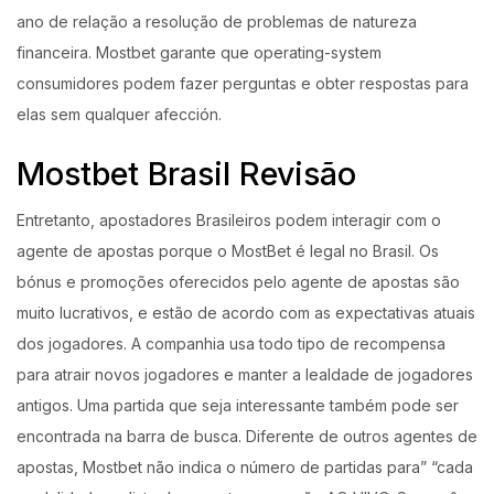
ano de relação a resolução de problemas de natureza
financeira. Mostbet garante que operating-system
consumidores podem fazer perguntas e obter respostas para
elas sem qualquer afección.
Mostbet Brasil Revisão
Entretanto, apostadores Brasileiros podem interagir com o
agente de apostas porque o MostBet é legal no Brasil. Os
bónus e promoções oferecidos pelo agente de apostas são
muito lucrativos, e estão de acordo com as expectativas atuais
dos jogadores. A companhia usa todo tipo de recompensa
para atrair novos jogadores e manter a lealdade de jogadores
antigos. Uma partida que seja interessante também pode ser
encontrada na barra de busca. Diferente de outros agentes de
apostas, Mostbet não indica o número de partidas para” “cada