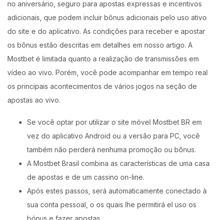
no aniversário, seguro para apostas expressas e incentivos
adicionais, que podem incluir bônus adicionais pelo uso ativo
do site e do aplicativo. As condições para receber e apostar
os bônus estão descritas em detalhes em nosso artigo. A
Mostbet é limitada quanto a realização de transmissões em
vídeo ao vivo. Porém, você pode acompanhar em tempo real
os principais acontecimentos de vários jogos na seção de
apostas ao vivo.
Se você optar por utilizar o site móvel Mostbet BR em
vez do aplicativo Android ou a versão para PC, você
também não perderá nenhuma promoção ou bônus.
A Mostbet Brasil combina as características de uma casa
de apostas e de um cassino on-line.
Após estes passos, será automaticamente conectado à
sua conta pessoal, o os quais lhe permitirá el uso os
bónus e fazer apostas.