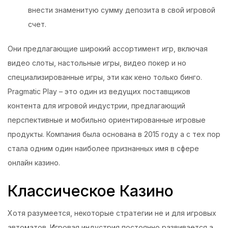
внести знаменитую сумму депозита в свой игровой
счет.
Они предлагающие широкий ассортимент игр, включая
видео слоты, настольные игры, видео покер и но
специализированные игры, эти как кено только бинго.
Pragmatic Play – это один из ведущих поставщиков
контента для игровой индустрии, предлагающий
перспективные и мобильно ориентированные игровые
продукты. Компания была основана в 2015 году а с тех пор
стала одним один наиболее признанных имя в сфере
онлайн казино.
Классическое Казино
Хотя разумеется, некоторые стратегии не и для игровых
автоматов. Игровая индустрия постоянно развивается а