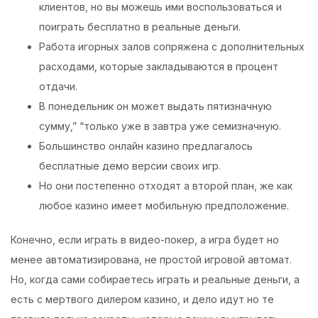
клиентов, но вы можешь ими воспользоваться и
поиграть бесплатно в реальные деньги.
Работа игорных залов сопряжена с дополнительных
расходами, которые закладываются в процент
отдачи.
В понедельник он может выдать пятизначную
сумму,” “только уже в завтра уже семизначную.
Большинство онлайн казино предлагалось
бесплатные демо версии своих игр.
Но они постепенно отходят а второй план, же как
любое казино имеет мобильную предположение.
Конечно, если играть в видео-покер, а игра будет но
менее автоматизирована, не простой игровой автомат.
Но, когда сами собираетесь играть и реальные деньги, а
есть с мертвого дилером казино, и дело идут но те