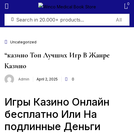
0
Sign in
Uncategorized
“казино Топ Лучших Игр В Жанре
Казино
Remember me
Lost password?
Admin
April 2, 2025
0
Log in
Игры Казино Онлайн
Create an account
бесплатно Или На
подлинные Деньги