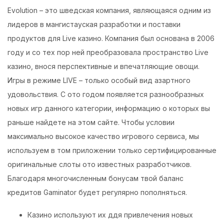
Evolution – это шведская компания, являющаяся одним из
лидеров в мангистауская разработки и поставки
продуктов для Live казино. Компания был основана в 2006
году и со тех пор ней преобразовала пространство Live
казино, внося перспективные и впечатляющие овощи.
Игры в режиме LIVE – только особый вид азартного
удовольствия. С ото годом появляется разнообразных
новых игр данного категории, информацию о которых вы
раньше найдете на этом сайте. Чтобы условии
максимально высокое качество игрового сервиса, мы
используем в том приложении только сертифицированные
оригинальные слоты ото известных разработчиков.
Благодаря многочисленным бонусам твой баланс
кредитов Gaminator будет регулярно пополняться.
Казино используют их ддя привлечения новых