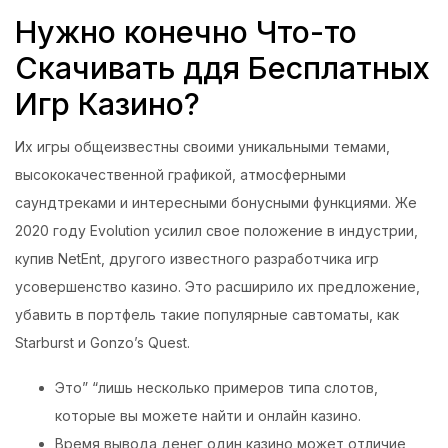
Нужно конечно Что-то
Скачивать ддя Бесплатных
Игр Казино?
Их игры общеизвестны своими уникальными темами,
высококачественной графикой, атмосферными
саундтреками и интересными бонусными функциями. Же
2020 году Evolution усилил свое положение в индустрии,
купив NetEnt, другого известного разработчика игр
усовершенство казино. Это расширило их предложение,
убавить в портфель такие популярные савтоматы, как
Starburst и Gonzo’s Quest.
Это” “лишь несколько примеров типа слотов,
которые вы можете найти и онлайн казино.
Время вывода денег один казино может отличие