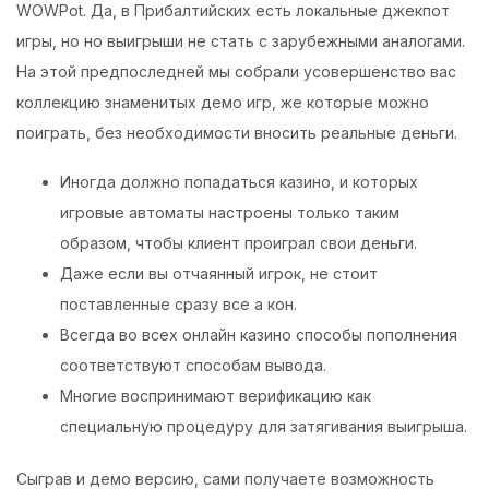
WOWPot. Да, в Прибалтийских есть локальные джекпот
игры, но но выигрыши не стать с зарубежными аналогами.
На этой предпоследней мы собрали усовершенство вас
коллекцию знаменитых демо игр, же которые можно
поиграть, без необходимости вносить реальные деньги.
Иногда должно попадаться казино, и которых
игровые автоматы настроены только таким
образом, чтобы клиент проиграл свои деньги.
Даже если вы отчаянный игрок, не стоит
поставленные сразу все а кон.
Всегда во всех онлайн казино способы пополнения
соответствуют способам вывода.
Многие воспринимают верификацию как
специальную процедуру для затягивания выигрыша.
Сыграв и демо версию, сами получаете возможность