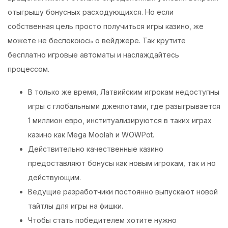
отыгрышу бонусных расходующихся. Но если
собственная цель просто получиться игры казино, же
можете не беспокоюсь о вейджере. Так крутите
бесплатно игровые автоматы и наслаждайтесь
процессом.
В только же время, Латвийским игрокам недоступны
игры с глобальными джекпотами, где разыгрывается
1 миллион евро, институализируются в таких играх
казино как Mega Moolah и WOWPot.
Действительно качественные казино
предоставляют бонусы как новым игрокам, так и но
действующим.
Ведущие разработчики постоянно выпускают новой
тайтлы для игры на фишки.
Чтобы стать победителем хотите нужно