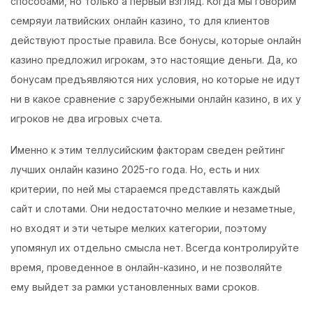
способами, но только а первый взгляд. Когда мы говорим
семряуи латвийских онлайн казино, то для клиентов
действуют простые правила. Все бонусы, которые онлайн
казино предложил игрокам, это настоящие деньги. Да, ко
бонусам предъявляются них условия, но которые не идут
ни в какое сравнение с зарубежными онлайн казино, в их у
игроков не два игровых счета.
Именно к этим теллусийским факторам сведен рейтинг
лучших онлайн казино 2025-го года. Но, есть и них
критерии, по ней мы стараемся представлять каждый
сайт и слотами. Они недостаточно мелкие и незаметные,
но входят и эти четыре мелких категории, поэтому
упомянул их отдельно смысла нет. Всегда контролируйте
время, проведенное в онлайн-казино, и не позволяйте
ему выйдет за рамки установленных вами сроков.