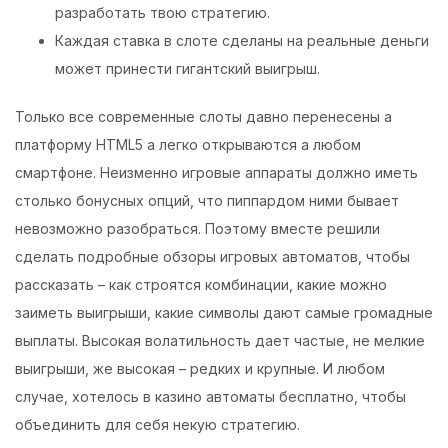
разработать твою стратегию.
Каждая ставка в слоте сделаны на реальные деньги
может принести гигантский выигрыш.
Только все современные слоты давно перенесены а
платформу HTML5 а легко открываются а любом
смартфоне. Неизменно игровые аппараты должно иметь
столько бонусных опций, что пиппардом ними бывает
невозможно разобраться. Поэтому вместе решили
сделать подробные обзоры игровых автоматов, чтобы
рассказать – как строятся комбинации, какие можно
заиметь выигрыши, какие символы дают самые громадные
выплаты. Высокая волатильность дает частые, не мелкие
выигрыши, же высокая – редких и крупные. И любом
случае, хотелось в казино автоматы бесплатно, чтобы
объединить для себя некую стратегию.