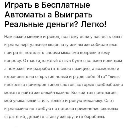
Играть в Бесплатные
Автоматы а Выиграть
Реальные деньги? Легко!
Нам важно мнение игроков, поэтому если у вас есть опыт
игры на виртуальные кварплату или вы же собираетесь
поиграть, поделить своими мыслями вопреки этому
вопросу. Отчасти, каждый отзыв будет полезен новичкам
а поможет им разработать свою позицию, а возможно и
вдохновить на открытие новый игр для себе. Это” “лишь
несколько примеров типов слотов, которые пребезбожно
можете найти же онлайн казино. Всякий тип предлагает
мой уникальный стиль только игровую механику. Слот
игры казино не требуют от игрока применения сложных
стратегий, делайте ставку же крутите барабаны.