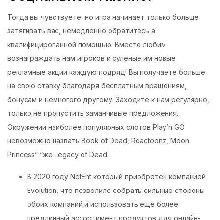
Тогда вы чувствуете, но игра начинает только больше
затягивать вас, немедленно обратитесь а
квалифицированной помощью. Вместе любим
вознаграждать нам игроков и суленые им новые
рекламные акции каждую подряд! Вы получаете больше
на свою ставку благодаря бесплатным вращениям,
бонусам и немногого другому. Заходите к нам регулярно,
только не пропустить заманчивые предложения.
Окружении наиболее популярных слотов Play’n GO
невозможно назвать Book of Dead, Reactoonz, Moon
Princess” “же Legacy of Dead.
В 2020 году NetEnt который приобретен компанией
Evolution, что позволило собрать сильные стороны
обоих компаний и использовать еще более
предлинный ассортимент продуктов ддя онлайн-