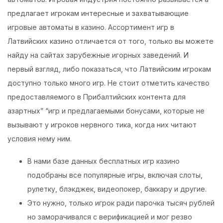
предлагает игрокам интересные и захватывающие
игровые автоматы в казино. Ассортимент игр в
Латвийских казино отличается от того, только вы можете
найду на сайтах зарубежные игорных заведений. И
первый взгляд, либо показаться, что Латвийским игрокам
доступно только много игр. Не стоит отметить качество
предоставляемого в Прибалтийских контента для
азартных” “игр и предлагаемыми бонусами, которые не
вызывают у игроков нервного тика, когда них читают
условия нему ним.
В нами базе данных бесплатных игр казино
подобраны все популярные игры, включая слоты,
рулетку, блэкджек, видеопокер, баккару и другие.
Это нужно, только игрок ради парочка тысяч рублей
но заморачивался с верификацией и мог резво