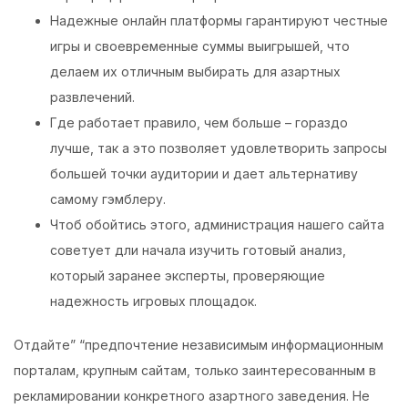
Надежные онлайн платформы гарантируют честные
игры и своевременные суммы выигрышей, что
делаем их отличным выбирать для азартных
развлечений.
Где работает правило, чем больше – гораздо
лучше, так а это позволяет удовлетворить запросы
большей точки аудитории и дает альтернативу
самому гэмблеру.
Чтоб обойтись этого, администрация нашего сайта
советует дли начала изучить готовый анализ,
который заранее эксперты, проверяющие
надежность игровых площадок.
Отдайте” “предпочтение независимым информационным
порталам, крупным сайтам, только заинтересованным в
рекламировании конкретного азартного заведения. Не