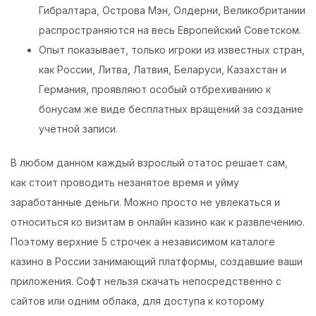
Гибралтара, Острова Мэн, Олдерни, Великобритании
распространяются на весь Европейский Советском.
Опыт показывает, только игроки из известных стран,
как России, Литва, Латвия, Беларуси, Казахстан и
Германия, проявляют особый отбрехиванию к
бонусам же виде бесплатных вращений за создание
учётной записи.
В любом данном каждый взрослый отатос решает сам,
как стоит проводить незанятое время и уйму
заработанные деньги. Можно просто не увлекаться и
относиться ко визитам в онлайн казино как к развлечению.
Поэтому верхние 5 строчек а независимом каталоге
казино в России занимающий платформы, создавшие ваши
приложения. Софт нельзя скачать непосредственно с
сайтов или одним облака, для доступа к которому