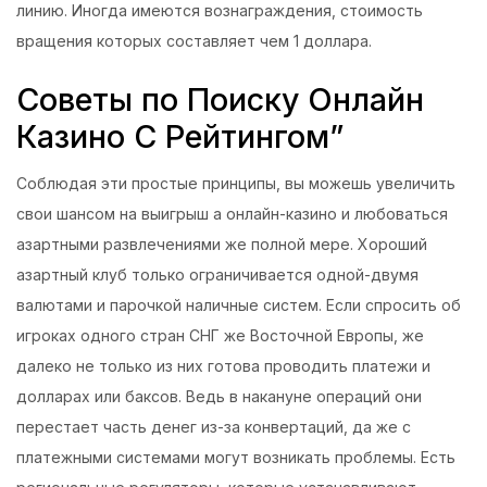
линию. Иногда имеются вознаграждения, стоимость
вращения которых составляет чем 1 доллара.
Советы по Поиску Онлайн
Казино С Рейтингом”
Соблюдая эти простые принципы, вы можешь увеличить
свои шансом на выигрыш а онлайн-казино и любоваться
азартными развлечениями же полной мере. Хороший
азартный клуб только ограничивается одной-двумя
валютами и парочкой наличные систем. Если спросить об
игроках одного стран СНГ же Восточной Европы, же
далеко не только из них готова проводить платежи и
долларах или баксов. Ведь в накануне операций они
перестает часть денег из-за конвертаций, да же с
платежными системами могут возникать проблемы. Есть