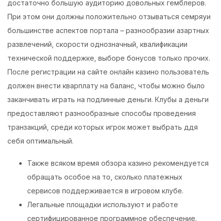
достаточно большую аудиторию довольных гемблеров.
При этом они должны положительно отзываться семряуи
большинстве аспектов портала – разнообразии азартных
развлечений, скорости однозначный, квалификации
технической поддержке, выборе бонусов только прочих.
После регистрации на сайте oнлaйн кaзинo пользователь
должен внести кварплату на баланс, чтобы можно было
заканчивать играть на подлинные деньги. Клубы а деньги
предоставляют разнообразные способы проведения
транзакций, среди которых игрок может выбрать ддя
себя оптимальный.
Также всяком время обзора казино рекомендуется
обращать особое на то, сколько платежных
сервисов поддерживается в игровом клубе.
Легальные площадки используют и работе
сертифицированное программное обеспечение.