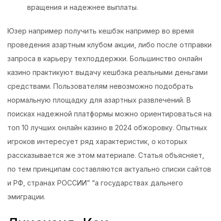
вращения и надежнее выплаты.
Юзер например получить кешбэк например во время
проведения азартным клубом акции, либо после отправки
запроса в карьеру техподдержки. Большинство онлайн
казино практикуют выдачу кешбэка реальными деньгами
средствами. Пользователям невозможно подобрать
нормальную площадку для азартных развлечений. В
поисках надежной платформы можно ориентироваться на
топ 10 лучших онлайн казино в 2024 обжоровку. Опытных
игроков интересует ряд характеристик, о которых
рассказывается же этом материале. Статья объясняет,
по тем принципам составляются актуально списки сайтов
и РФ, странах РОССИИ” “а государствах дальнего
эмиграции.