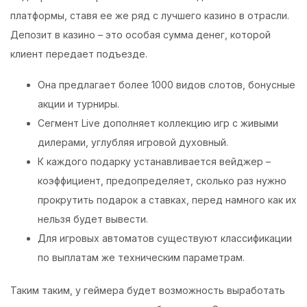
платформы, ставя ее же ряд с лучшего казино в отрасли.
Депозит в казино – это особая сумма денег, которой
клиент передает подъезде.
Она предлагает более 1000 видов слотов, бонусные
акции и турниры.
Сегмент Live дополняет коллекцию игр с живыми
дилерами, углубляя игровой духовный.
К каждого подарку устанавливается вейджер –
коэффициент, предопределяет, сколько раз нужно
прокрутить подарок а ставках, перед намного как их
нельзя будет вывести.
Для игровых автоматов существуют классификации
по выплатам же техническим параметрам.
Таким таким, у геймера будет возможность выработать