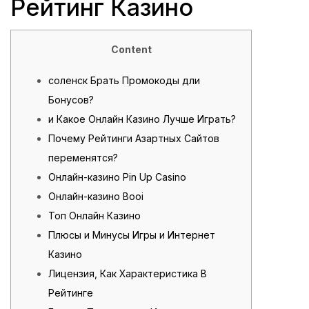
Рейтинг Казино
Content
соленск Брать Промокоды дли
Бонусов?
и Какое Онлайн Казино Лучше Играть?
Почему Рейтинги Азартных Сайтов
переменятся?
Онлайн-казино Pin Up Casino
Онлайн-казино Booi
Топ Онлайн Казино
Плюсы и Минусы Игры и Интернет
Казино
Лицензия, Как Характеристика В
Рейтинге