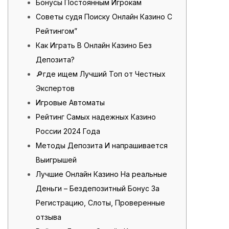
Бонусы Постоянным Игрокам
Советы судя Поиску Онлайн Казино С
Рейтингом”
Как Играть В Онлайн Казино Без
Депозита?
🔎где ищем Лучший Топ от Честных
Экспертов
Игровые Автоматы
Рейтинг Самых надежных Казино
России 2024 Года
Методы Депозита И напрашивается
Выигрышей
Лучшие Онлайн Казино На реальные
Деньги – Бездепозитный Бонус За
Регистрацию, Слоты, Проверенные
отзыва