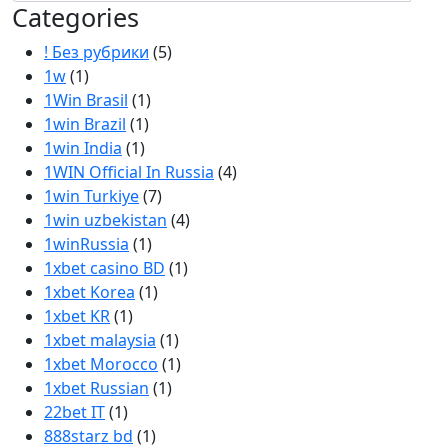
Categories
! Без рубрики
(5)
1w
(1)
1Win Brasil
(1)
1win Brazil
(1)
1win India
(1)
1WIN Official In Russia
(4)
1win Turkiye
(7)
1win uzbekistan
(4)
1winRussia
(1)
1xbet casino BD
(1)
1xbet Korea
(1)
1xbet KR
(1)
1xbet malaysia
(1)
1xbet Morocco
(1)
1xbet Russian
(1)
22bet IT
(1)
888starz bd
(1)