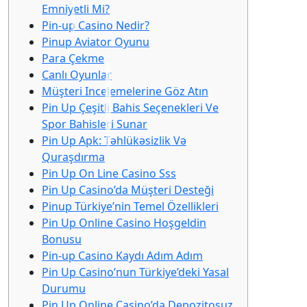
Emniyetli Mi?
Pin-up Casino Nedir?
Pinup Aviator Oyunu
Para Çekme
Canlı Oyunlar
Müşteri Incelemelerine Göz Atın
Pin Up Çeşitli Bahis Seçenekleri Ve
Spor Bahisleri Sunar
Pin Up Apk: Təhlükəsizlik Və
Quraşdırma
Pin Up On Line Casino Sss
Pin Up Casino’da Müşteri Desteği
Pinup Türkiye’nin Temel Özellikleri
Pin Up Online Casino Hoşgeldin
Bonusu
Pin-up Casino Kaydı Adım Adım
Pin Up Casino’nun Türkiye’deki Yasal
Durumu
Pin Up Online Casino’da Depozitosuz