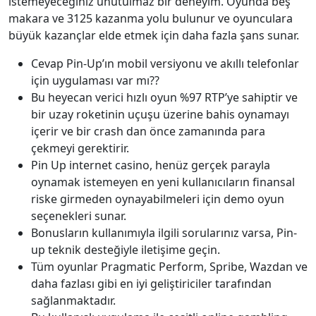
istemeyeceğiniz unutulmaz bir deneyim. Oyunda beş
makara ve 3125 kazanma yolu bulunur ve oyunculara
büyük kazançlar elde etmek için daha fazla şans sunar.
Cevap Pin-Up’ın mobil versiyonu ve akıllı telefonlar
için uygulaması var mı??
Bu heyecan verici hızlı oyun %97 RTP’ye sahiptir ve
bir uzay roketinin uçuşu üzerine bahis oynamayı
içerir ve bir crash dan önce zamanında para
çekmeyi gerektirir.
Pin Up internet casino, henüz gerçek parayla
oynamak istemeyen en yeni kullanıcıların finansal
riske girmeden oynayabilmeleri için demo oyun
seçenekleri sunar.
Bonusların kullanımıyla ilgili sorularınız varsa, Pin-
up teknik desteğiyle iletişime geçin.
Tüm oyunlar Pragmatic Perform, Spribe, Wazdan ve
daha fazlası gibi en iyi geliştiriciler tarafından
sağlanmaktadır.