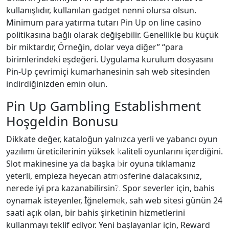
kullanışlıdır, kullanılan gadget nenni olursa olsun.
Minimum para yatırma tutarı Pin Up on line casino
politikasına bağlı olarak değişebilir. Genellikle bu küçük
bir miktardır, Örneğin, dolar veya diğer” “para
birimlerindeki eşdeğeri. Uygulama kurulum dosyasını
Pin-Up çevrimiçi kumarhanesinin sah web sitesinden
indirdiğinizden emin olun.
Pin Up Gambling Establishment
Hoşgeldin Bonusu
Dikkate değer, kataloğun yalnızca yerli ve yabancı oyun
yazılımı üreticilerinin yüksek kaliteli oyunlarını içerdiğini.
Slot makinesine ya da başka bir oyuna tıklamanız
yeterli, empieza heyecan atmosferine dalacaksınız,
nerede iyi pra kazanabilirsin?. Spor severler için, bahis
oynamak isteyenler, İğnelemek, sah web sitesi günün 24
saati açık olan, bir bahis şirketinin hizmetlerini
kullanmayı teklif ediyor. Yeni başlayanlar için, Reward