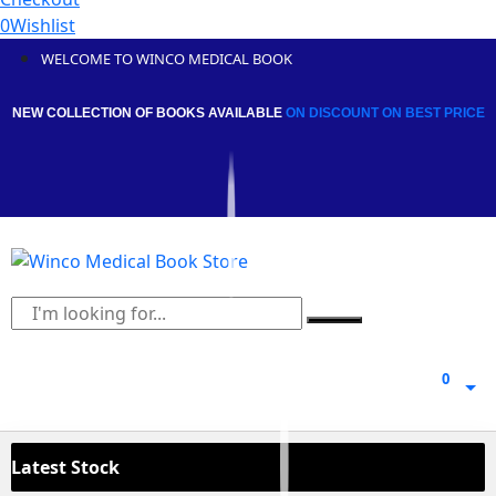
0
Wishlist
WELCOME TO WINCO MEDICAL BOOK
NEW COLLECTION OF BOOKS AVAILABLE
ON DISCOUNT
ON BEST PRICE
0
0
Latest Stock