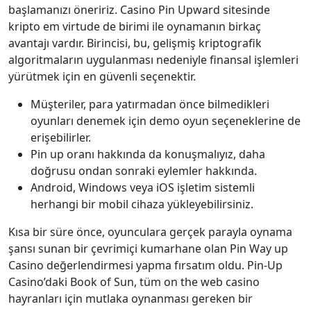
başlamanızı öneririz. Casino Pin Upward sitesinde
kripto em virtude de birimi ile oynamanın birkaç
avantajı vardır. Birincisi, bu, gelişmiş kriptografik
algoritmaların uygulanması nedeniyle finansal işlemleri
yürütmek için en güvenli seçenektir.
Müşteriler, para yatırmadan önce bilmedikleri
oyunları denemek için demo oyun seçeneklerine de
erişebilirler.
Pin up oranı hakkında da konuşmalıyız, daha
doğrusu ondan sonraki eylemler hakkında.
Android, Windows veya iOS işletim sistemli
herhangi bir mobil cihaza yükleyebilirsiniz.
Kısa bir süre önce, oyunculara gerçek parayla oynama
şansı sunan bir çevrimiçi kumarhane olan Pin Way up
Casino değerlendirmesi yapma fırsatım oldu. Pin-Up
Casino’daki Book of Sun, tüm on the web casino
hayranları için mutlaka oynanması gereken bir