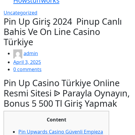
Howstuffworks
Uncategorized
Pin Up Giriş 2024 ️ Pinup Canlı
Bahis Ve On Line Casino
Türkiye
admin
April 3, 2025
0
comments
Pin Up Casino Türkiye Online
Resmi Sitesi ᐉ Parayla Oynayın,
Bonus 5 500 Tl Giriş Yapmak
Content
Pin Upwards Casino Güvenli Empieza