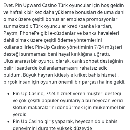
Evet, Pin Upward Casino Türk oyuncular için hoş geldin
ve haftalık bir kez daha yükleme bonusları de uma dahil
olmak üzere çeşitli bonuslar empieza promosyonlar
sunmaktadır. Türk oyuncular kredi/banka kartları,
Paytm, PhonePe gibi e-cüzdanlar ve banka havaleleri
dahil olmak üzere çeşitli ödeme yöntemlerini
kullanabilirler. Pin-Up Casino yönetiminin 7/24 müşteri
desteği sunmaması beni hayal kırıklığına uğrattı.
Uluslararası bir oyuncu olarak, canlı sohbet desteğinin
belirli saatlerde kullanılamamasını rahatsız edici
buldum. Büyük hayran kitlesiyle kriket bahis hizmeti,
birçok insan için oyunun önemli bir parçası haline geldi.
Pin-Up Casino, 7/24 hizmet veren müşteri desteği
ve çok çeşitli popüler oyunlarıyla bu heyecan verici
slotun makaralarını döndürmek için mükemmel bir
yerdir.
Pin Up Casino giriş yaparak, heyecan dolu bahis
deneyimini durante yüksek düzeyde