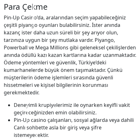
Para Çekme
Pin-Up Casino’da, aralarından seçim yapabileceğiniz
çeşitli piyango oyunları bulabilirsiniz. İster anında
kazanç ister daha uzun süreli bir şey arıyor olun,
tarzınıza uygun bir şey mutlaka vardır. Piyango,
Powerball ve Mega Millions gibi geleneksel çekilişlerden
anında ödüllü kazı kazan kartlarına kadar uzanmaktadır.
Ödeme yöntemleri ve güvenlik, Türkiye’deki
kumarhanelerde büyük önem taşımaktadır. Çünkü
müşterilerin ödeme işlemleri sırasında güvenli
hissetmeleri ve kişisel bilgilerinin korunması
gerekmektedir.
Deneyimli krupiyelerimiz ile oynarken keyifli vakit
geçireceğinizden emin olabilirsiniz.
Pin-Up casino çalışanları, sosyal ağlarda veya dahili
Canlı sohbette asla bir giriş veya şifre
istemeyecektir.