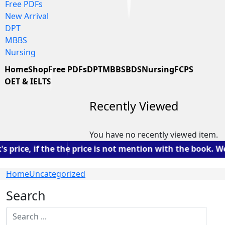
Free PDFs
New Arrival
DPT
MBBS
Nursing
Home
Shop
Free PDFs
DPT
MBBS
BDS
Nursing
FCPS
OET & IELTS
Recently Viewed
You have no recently viewed item.
 the the price is not mention with the book. We also hav
Home
Uncategorized
Search