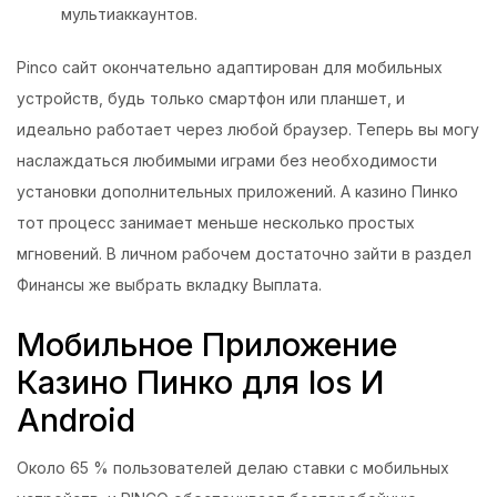
мультиаккаунтов.
Pinco сайт окончательно адаптирован для мобильных
устройств, будь только смартфон или планшет, и
идеально работает через любой браузер. Теперь вы могу
наслаждаться любимыми играми без необходимости
установки дополнительных приложений. А казино Пинко
тот процесс занимает меньше несколько простых
мгновений. В личном рабочем достаточно зайти в раздел
Финансы же выбрать вкладку Выплата.
Мобильное Приложение
Казино Пинко для Ios И
Android
Около 65 % пользователей делаю ставки с мобильных