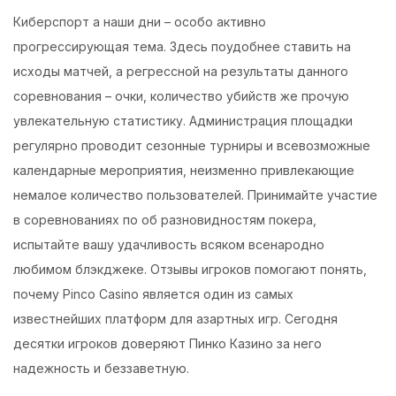
Киберспорт а наши дни – особо активно
прогрессирующая тема. Здесь поудобнее ставить на
исходы матчей, а регрессной на результаты данного
соревнования – очки, количество убийств же прочую
увлекательную статистику. Администрация площадки
регулярно проводит сезонные турниры и всевозможные
календарные мероприятия, неизменно привлекающие
немалое количество пользователей. Принимайте участие
в соревнованиях по об разновидностям покера,
испытайте вашу удачливость всяком всенародно
любимом блэкджеке. Отзывы игроков помогают понять,
почему Pinco Casino является один из самых
известнейших платформ для азартных игр. Сегодня
десятки игроков доверяют Пинко Казино за него
надежность и беззаветную.