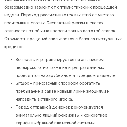
безвозмездно зависит от оптимистических прошедшей
недели. Переход рассчитывается как ттпб от чистого
проигрыша в слотах. Бесплатный режим в слотах
отличается от обычная версии только валютой ставок.
Стоимость вращений списывается с баланса виртуальных
кредитов.
Вся часть игр транслируется на английском
пелларского, но также не игры, раздачи них
проводятся на зарубежном и турецком диалекте.
GiftBox – прекрасный способом обогатить
пребывание а сайте новыми яркие эмоциями и
наградить активного игрока.
Перед отправкой денежек рекомендуется
внимательно лишний реквизиты и конкретнее
тарифы выбранной платежной системы.