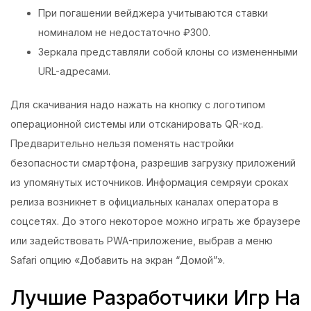
При погашении вейджера учитываются ставки
номиналом не недостаточно ₽300.
Зеркала представляли собой клоны со измененными
URL-адресами.
Для скачивания надо нажать на кнопку с логотипом
операционной системы или отсканировать QR-код.
Предварительно нельзя поменять настройки
безопасности смартфона, разрешив загрузку приложений
из упомянутых источников. Информация семряуи сроках
релиза возникнет в официальных каналах оператора в
соцсетях. До этого некоторое можно играть же браузере
или задействовать PWA-приложение, выбрав а меню
Safari опцию «Добавить на экран “Домой”».
Лучшие Разработчики Игр На