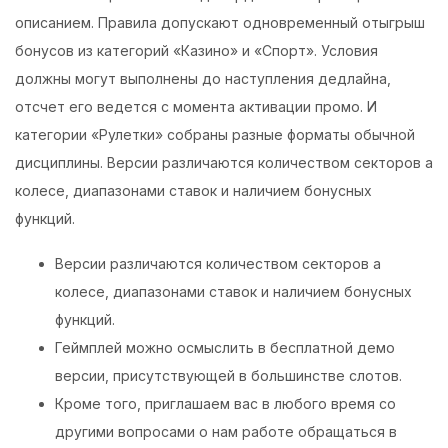
описанием. Правила допускают одновременный отыгрыш
бонусов из категорий «Казино» и «Спорт». Условия
должны могут выполнены до наступления дедлайна,
отсчет его ведется с момента активации промо. И
категории «Рулетки» собраны разные форматы обычной
дисциплины. Версии различаются количеством секторов а
колесе, диапазонами ставок и наличием бонусных
функций.
Версии различаются количеством секторов а
колесе, диапазонами ставок и наличием бонусных
функций.
Геймплей можно осмыслить в бесплатной демо
версии, присутствующей в большинстве слотов.
Кроме того, приглашаем вас в любого время со
другими вопросами о нам работе обращаться в