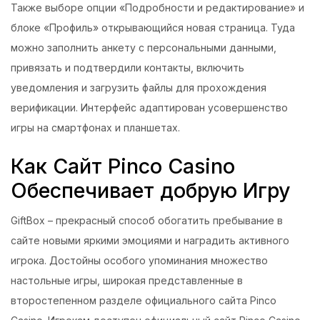
Также выборе опции «Подробности и редактирование» и
блоке «Профиль» открывающийся новая страница. Туда
можно заполнить анкету с персональными данными,
привязать и подтвердили контакты, включить
уведомления и загрузить файлы для прохождения
верификации. Интерфейс адаптирован усовершенство
игры на смартфонах и планшетах.
Как Сайт Pinco Casino
Обеспечивает добрую Игру
GiftBox – прекрасный способ обогатить пребывание в
сайте новыми яркими эмоциями и наградить активного
игрока. Достойны особого упоминания множество
настольные игры, широкая представленные в
второстепенном разделе официального сайта Pinco