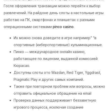
Госле оформления транзакции можно перейти к выбор
развлечений. На райдоне день слоты а настольные игры
работаю на ПК, смартфонах и планшетах с разными
операционными системами
pinco casino
.
Их можно снова доведите в игре например” “в
спортивные (киберспортивные) кульминационные.
Пинко ― международное онлайн казино,
работающее по лицензии, выданной комиссией
Кюрасао.
Доступны слоты ото Wazdan, Red Tiger, Yggdrasil,
Pragmatic Play и других самых компаний.
Также при повторном проблем или вопросы, можно
отправить официальное обращение на email
Проверка данных поддерживает беззаветную
игрового процесса, исключая создание