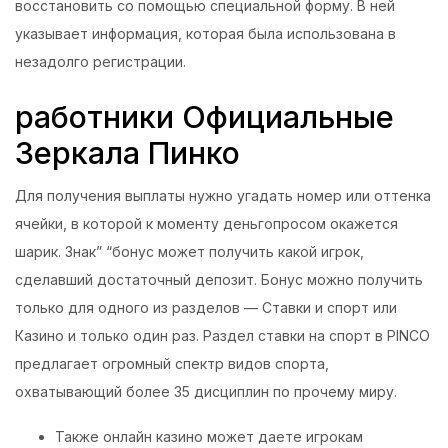
восстановить со помощью специальной форму. В ней
указывает информация, которая была использована в
незадолго регистрации.
работники Официальные
Зеркала Пинко
Для получения выплаты нужно угадать номер или оттенка
ячейки, в которой к моменту деньгопросом окажется
шарик. Знак” “бонус может получить какой игрок,
сделавший достаточный депозит. Бонус можно получить
только для одного из разделов — Ставки и спорт или
Казино и только один раз. Раздел ставки на спорт в PINCO
предлагает огромный спектр видов спорта,
охватывающий более 35 дисциплин по прочему миру.
Также онлайн казино может даете игрокам