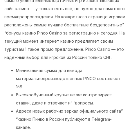
самого увлекательных карточных игр и захватывающих
лайв-казино — у только есть всё, не нужно для памятного
времяпрепровождения. На конкретного странице игрокам
расположены самые лучшие бесплатные бездепозитные”
“бонусы казино Pinco Casino за регистрацию и сегодня. На
текущий момент интернет казино предлагает своим
туристам 1 такое промо предложение. Pinco Casino — это
надежный выбор для игроков из России только СНГ.
Минимальная сумма для вывода
материальнопроизводственных PINCO составляет
15$.
Высокообученный крупье не же контролирует
ставки, даже и отвечает и” “вопросы.
Адреса новых рабочих зеркал официального сайта”
“казино Пинко в России публикуют в Telegram-
канале.