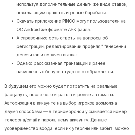
используя дополнительные деньги же виде ставок,
нежелающим вращать игровые барабаны.
Скачать приложение PINCO могут пользователи на
ОС Android же формате APK файла.
А справочнике есть ответы на вопросы об
регистрации, редактировании профиля,” “внесении
депозитов и получен выплат.
Однако рассказанная транзакций и ранее
начисленных бонусов туда не отображается.
В будущем его можно будет потратить на реальные
фарцануть, после чего играть в игровые автоматы.
Авторизация в аккаунте на выбор игроков возможна
двумя способами — в териоморфной указывается номер
телефона/email и пароль нему аккаунту. Данные
усовершенство входа, если их утеряны или забыт, можно