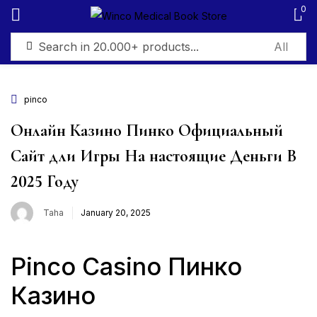
0
Sign in
pinco
Онлайн Казино Пинко Официальный
Сайт дли Игры На настоящие Деньги В
Remember me
Lost password?
2025 Году
Log in
Taha
January 20, 2025
Create an account
Pinco Casino Пинко
Казино