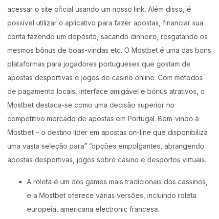
acessar o site oficial usando um nosso link. Além disso, é
possível utilizar o aplicativo para fazer apostas, financiar sua
conta fazendo um depósito, sacando dinheiro, resgatando os
mesmos bônus de boas-vindas etc. O Mostbet é uma das bons
plataformas para jogadores portugueses que gostam de
apostas desportivas e jogos de casino online. Com métodos
de pagamento locais, interface amigável e bónus atrativos, o
Mostbet destaca-se como uma decisão superior no
competitivo mercado de apostas em Portugal. Bem-vindo à
Mostbet – o destino líder em apostas on-line que disponibiliza
uma vasta seleção para” “opções empolgantes, abrangendo
apostas desportivas, jogos sobre casino e desportos virtuais.
A roleta é um dos games mais tradicionais dos cassinos,
e a Mostbet oferece várias versões, incluindo roleta
europeia, americana electronic francesa.