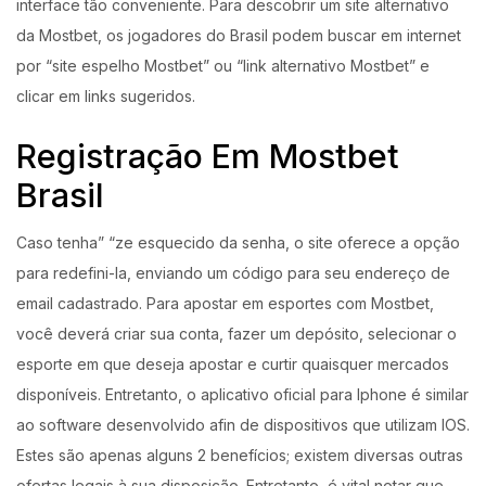
interface tão conveniente. Para descobrir um site alternativo
da Mostbet, os jogadores do Brasil podem buscar em internet
por “site espelho Mostbet” ou “link alternativo Mostbet” e
clicar em links sugeridos.
Registração Em Mostbet
Brasil
Caso tenha” “ze esquecido da senha, o site oferece a opção
para redefini-la, enviando um código para seu endereço de
email cadastrado. Para apostar em esportes com Mostbet,
você deverá criar sua conta, fazer um depósito, selecionar o
esporte em que deseja apostar e curtir quaisquer mercados
disponíveis. Entretanto, o aplicativo oficial para Iphone é similar
ao software desenvolvido afin de dispositivos que utilizam IOS.
Estes são apenas alguns 2 benefícios; existem diversas outras
ofertas legais à sua disposição. Entretanto, é vital notar que