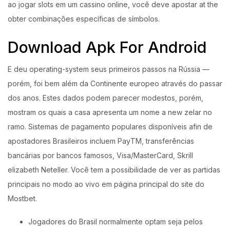
ao jogar slots em um cassino online, você deve apostar at the
obter combinações específicas de símbolos.
Download Apk For Android
E deu operating-system seus primeiros passos na Rússia —
porém, foi bem além da Continente europeo através do passar
dos anos. Estes dados podem parecer modestos, porém,
mostram os quais a casa apresenta um nome a new zelar no
ramo. Sistemas de pagamento populares disponíveis afin de
apostadores Brasileiros incluem PayTM, transferências
bancárias por bancos famosos, Visa/MasterCard, Skrill
elizabeth Neteller. Você tem a possibilidade de ver as partidas
principais no modo ao vivo em página principal do site do
Mostbet.
Jogadores do Brasil normalmente optam seja pelos