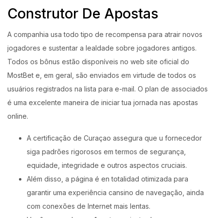
Construtor De Apostas
A companhia usa todo tipo de recompensa para atrair novos
jogadores e sustentar a lealdade sobre jogadores antigos.
Todos os bônus estão disponíveis no web site oficial do
MostBet e, em geral, são enviados em virtude de todos os
usuários registrados na lista para e-mail. O plan de associados
é uma excelente maneira de iniciar tua jornada nas apostas
online.
A certificação de Curaçao assegura que u fornecedor
siga padrões rigorosos em termos de segurança,
equidade, integridade e outros aspectos cruciais.
Além disso, a página é en totalidad otimizada para
garantir uma experiência cansino de navegação, ainda
com conexões de Internet mais lentas.