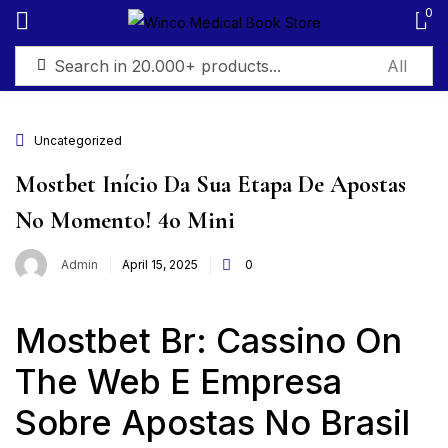
0
Sign in
Uncategorized
Mostbet Início Da Sua Etapa De Apostas
No Momento! 4o Mini
Remember me
Lost password?
Admin
April 15, 2025
0
Log in
Mostbet Br: Cassino On
Create an account
The Web E Empresa
Sobre Apostas No Brasil