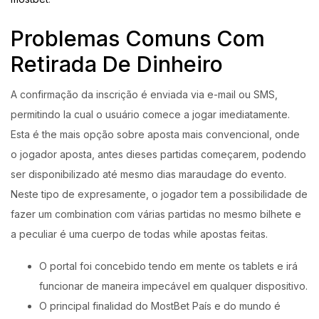
Problemas Comuns Com
Retirada De Dinheiro
A confirmação da inscrição é enviada via e-mail ou SMS,
permitindo la cual o usuário comece a jogar imediatamente.
Esta é the mais opção sobre aposta mais convencional, onde
o jogador aposta, antes dieses partidas começarem, podendo
ser disponibilizado até mesmo dias maraudage do evento.
Neste tipo de expresamente, o jogador tem a possibilidade de
fazer um combination com várias partidas no mesmo bilhete e
a peculiar é uma cuerpo de todas while apostas feitas.
O portal foi concebido tendo em mente os tablets e irá
funcionar de maneira impecável em qualquer dispositivo.
O principal finalidad do MostBet País e do mundo é