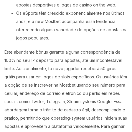
apostas desportivas e jogos de casino on the web.
Os eSports têm crescido exponencialmente nos últimos
anos, e a new Mostbet acompanha essa tendência
oferecendo alguma variedade de opções de apostas na
jogos populares.
Este abundante bônus garante alguma correspondência de
100% no seu 1º depósito para apostas, até um incontestável
limite. Adicionalmente, to novo jogador receberá 50 giros
grátis para usar em jogos de slots específicos. Os usuários têm
a opção de se inscrever na Mostbet usando seu número para
celular, endereço de correio eletrônico ou perfis em redes
sociais como Twitter, Telegram, Steam systems Google. Essa
abordagem torna o trâmite de cadastro ágil, descomplicado e
prático, permitindo que operating-system usuários iniciem suas
apostas e aproveitem a plataforma velocemente. Para ganhar