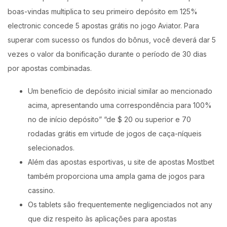
boas-vindas multiplica to seu primeiro depósito em 125%
electronic concede 5 apostas grátis no jogo Aviator. Para
superar com sucesso os fundos do bônus, você deverá dar 5
vezes o valor da bonificação durante o período de 30 dias
por apostas combinadas.
Um benefício de depósito inicial similar ao mencionado
acima, apresentando uma correspondência para 100%
no de início depósito” “de $ 20 ou superior e 70
rodadas grátis em virtude de jogos de caça-níqueis
selecionados.
Além das apostas esportivas, u site de apostas Mostbet
também proporciona uma ampla gama de jogos para
cassino.
Os tablets são frequentemente negligenciados not any
que diz respeito às aplicações para apostas