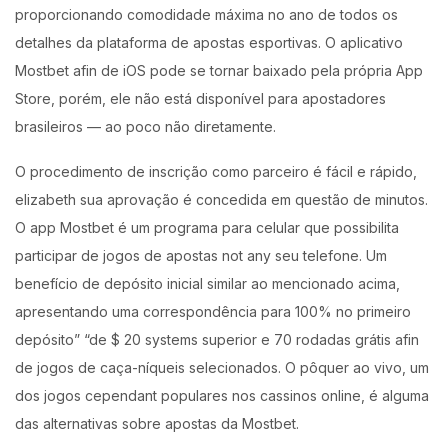
proporcionando comodidade máxima no ano de todos os
detalhes da plataforma de apostas esportivas. O aplicativo
Mostbet afin de iOS pode se tornar baixado pela própria App
Store, porém, ele não está disponível para apostadores
brasileiros — ao poco não diretamente.
O procedimento de inscrição como parceiro é fácil e rápido,
elizabeth sua aprovação é concedida em questão de minutos.
O app Mostbet é um programa para celular que possibilita
participar de jogos de apostas not any seu telefone. Um
benefício de depósito inicial similar ao mencionado acima,
apresentando uma correspondência para 100% no primeiro
depósito” “de $ 20 systems superior e 70 rodadas grátis afin
de jogos de caça-níqueis selecionados. O pôquer ao vivo, um
dos jogos cependant populares nos cassinos online, é alguma
das alternativas sobre apostas da Mostbet.