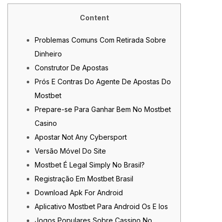
Content
Problemas Comuns Com Retirada Sobre
Dinheiro
Construtor De Apostas
Prós E Contras Do Agente De Apostas Do
Mostbet
Prepare-se Para Ganhar Bem No Mostbet
Casino
Apostar Not Any Cybersport
Versão Móvel Do Site
Mostbet É Legal Simply No Brasil?
Registração Em Mostbet Brasil
Download Apk For Android
Aplicativo Mostbet Para Android Os E Ios
Jogos Populares Sobre Cassino No