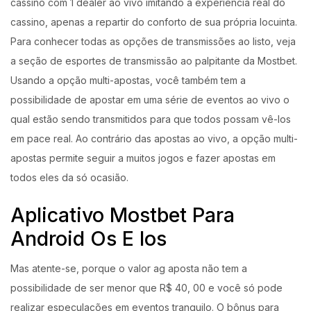
cassino com 1 dealer ao vivo imitando a experiência real do
cassino, apenas a repartir do conforto de sua própria locuinta.
Para conhecer todas as opções de transmissões ao listo, veja
a seção de esportes de transmissão ao palpitante da Mostbet.
Usando a opção multi-apostas, você também tem a
possibilidade de apostar em uma série de eventos ao vivo o
qual estão sendo transmitidos para que todos possam vê-los
em pace real. Ao contrário das apostas ao vivo, a opção multi-
apostas permite seguir a muitos jogos e fazer apostas em
todos eles da só ocasião.
Aplicativo Mostbet Para
Android Os E Ios
Mas atente-se, porque o valor ag aposta não tem a
possibilidade de ser menor que R$ 40, 00 e você só pode
realizar especulações em eventos tranquilo. O bônus para