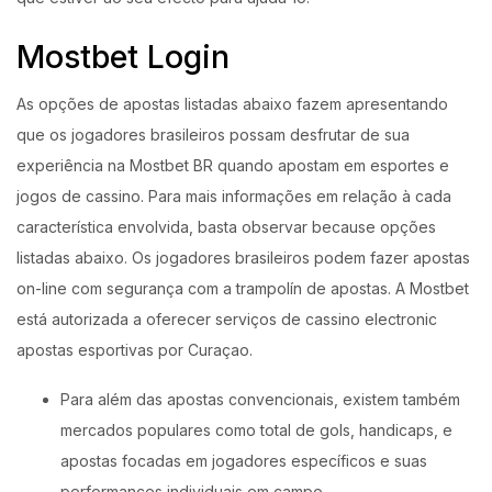
Mostbet Login
As opções de apostas listadas abaixo fazem apresentando
que os jogadores brasileiros possam desfrutar de sua
experiência na Mostbet BR quando apostam em esportes e
jogos de cassino. Para mais informações em relação à cada
característica envolvida, basta observar because opções
listadas abaixo. Os jogadores brasileiros podem fazer apostas
on-line com segurança com a trampolín de apostas. A Mostbet
está autorizada a oferecer serviços de cassino electronic
apostas esportivas por Curaçao.
Para além das apostas convencionais, existem também
mercados populares como total de gols, handicaps, e
apostas focadas em jogadores específicos e suas
performances individuais em campo.