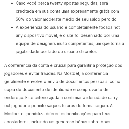
Caso você perca twenty apostas seguidas, será
creditada em sua conta uma expresamente grátis com
50% do valor moderate médio de seu saldo perdido.
A experiência do usuário é completamente focada not
any dispositivo móvel, e o site foi desenhado por uma
equipe de designers muito competentes, um que torna a
jogabilidade por lado do usuário discretos.
A conferência da conta é crucial para garantir a proteção dos
jogadores e evitar fraudes. Na Mostbet, a conferência
geralmente envolve o envio de documentos pessoais, como
cópia de documento de identidade e comprovante de
endereço. Este criterio ajuda a confirmar a identidade carry
out jogador e permite saques futuros de forma segura. A
Mostbet disponibiliza diferentes bonificações para teus
apostadores, incluindo um generoso bônus sobre boas-