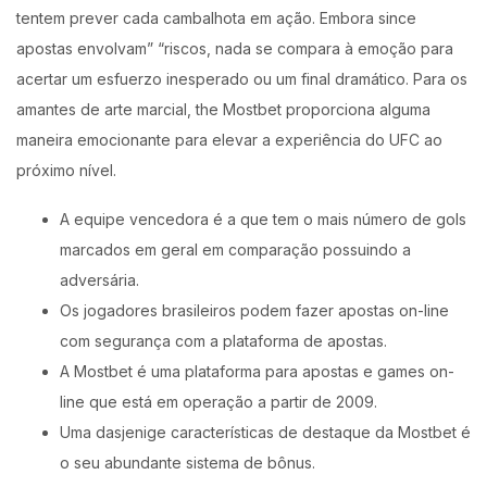
tentem prever cada cambalhota em ação. Embora since
apostas envolvam” “riscos, nada se compara à emoção para
acertar um esfuerzo inesperado ou um final dramático. Para os
amantes de arte marcial, the Mostbet proporciona alguma
maneira emocionante para elevar a experiência do UFC ao
próximo nível.
A equipe vencedora é a que tem o mais número de gols
marcados em geral em comparação possuindo a
adversária.
Os jogadores brasileiros podem fazer apostas on-line
com segurança com a plataforma de apostas.
A Mostbet é uma plataforma para apostas e games on-
line que está em operação a partir de 2009.
Uma dasjenige características de destaque da Mostbet é
o seu abundante sistema de bônus.