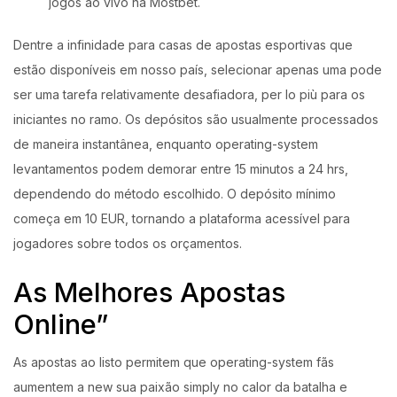
jogos ao vivo na Mostbet.
Dentre a infinidade para casas de apostas esportivas que
estão disponíveis em nosso país, selecionar apenas uma pode
ser uma tarefa relativamente desafiadora, per lo più para os
iniciantes no ramo. Os depósitos são usualmente processados
de maneira instantânea, enquanto operating-system
levantamentos podem demorar entre 15 minutos a 24 hrs,
dependendo do método escolhido. O depósito mínimo
começa em 10 EUR, tornando a plataforma acessível para
jogadores sobre todos os orçamentos.
As Melhores Apostas
Online”
As apostas ao listo permitem que operating-system fãs
aumentem a new sua paixão simply no calor da batalha e