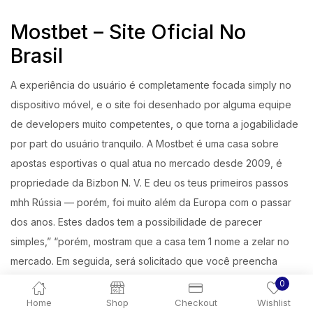
Mostbet – Site Oficial No
Brasil
A experiência do usuário é completamente focada simply no
dispositivo móvel, e o site foi desenhado por alguma equipe
de developers muito competentes, o que torna a jogabilidade
por part do usuário tranquilo. A Mostbet é uma casa sobre
apostas esportivas o qual atua no mercado desde 2009, é
propriedade da Bizbon N. V. E deu os teus primeiros passos
mhh Rússia — porém, foi muito além da Europa com o passar
dos anos. Estes dados tem a possibilidade de parecer
simples,” “porém, mostram que a casa tem 1 nome a zelar no
mercado. Em seguida, será solicitado que você preencha
algumas informações básicas, como seu fama, endereço de e-
0
mail e moeda sobre preferência.
Home
Shop
Checkout
Wishlist