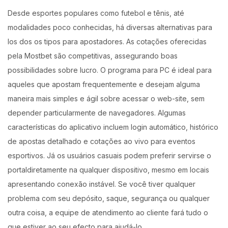
Desde esportes populares como futebol e tênis, até
modalidades poco conhecidas, há diversas alternativas para
los dos os tipos para apostadores. As cotações oferecidas
pela Mostbet são competitivas, assegurando boas
possibilidades sobre lucro. O programa para PC é ideal para
aqueles que apostam frequentemente e desejam alguma
maneira mais simples e ágil sobre acessar o web-site, sem
depender particularmente de navegadores. Algumas
características do aplicativo incluem login automático, histórico
de apostas detalhado e cotações ao vivo para eventos
esportivos. Já os usuários casuais podem preferir servirse o
portaldiretamente na qualquer dispositivo, mesmo em locais
apresentando conexão instável. Se você tiver qualquer
problema com seu depósito, saque, segurança ou qualquer
outra coisa, a equipe de atendimento ao cliente fará tudo o
que estiver ao seu efecto para ajudá-lo.