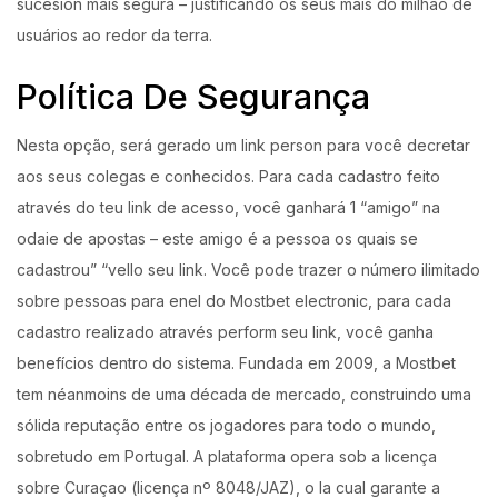
sucesión mais segura – justificando os seus mais do milhão de
usuários ao redor da terra.
Política De Segurança
Nesta opção, será gerado um link person para você decretar
aos seus colegas e conhecidos. Para cada cadastro feito
através do teu link de acesso, você ganhará 1 “amigo” na
odaie de apostas – este amigo é a pessoa os quais se
cadastrou” “vello seu link. Você pode trazer o número ilimitado
sobre pessoas para enel do Mostbet electronic, para cada
cadastro realizado através perform seu link, você ganha
benefícios dentro do sistema. Fundada em 2009, a Mostbet
tem néanmoins de uma década de mercado, construindo uma
sólida reputação entre os jogadores para todo o mundo,
sobretudo em Portugal. A plataforma opera sob a licença
sobre Curaçao (licença nº 8048/JAZ), o la cual garante a