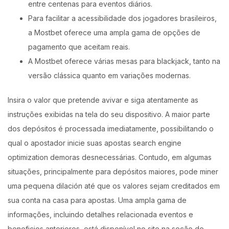
entre centenas para eventos diários.
Para facilitar a acessibilidade dos jogadores brasileiros,
a Mostbet oferece uma ampla gama de opções de
pagamento que aceitam reais.
A Mostbet oferece várias mesas para blackjack, tanto na
versão clássica quanto em variações modernas.
Insira o valor que pretende avivar e siga atentamente as
instruções exibidas na tela do seu dispositivo. A maior parte
dos depósitos é processada imediatamente, possibilitando o
qual o apostador inicie suas apostas search engine
optimization demoras desnecessárias. Contudo, em algumas
situações, principalmente para depósitos maiores, pode miner
uma pequena dilación até que os valores sejam creditados em
sua conta na casa para apostas. Uma ampla gama de
informações, incluindo detalhes relacionada eventos e
beneficios anteriores, está disponível no site na seção de