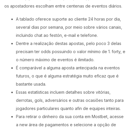
os apostadores escolham entre centenas de eventos diários.
A tablado oferece suporte ao cliente 24 horas por dia,
several dias por semana, por meio sobre vários canais,
incluindo chat ao festón, e-mail e telefone.
Dentre a realização destas apostas, pelo poco 3 delas
precisam ter odds possuindo o valor mínimo de 1. forty, e
o número máximo de eventos é ilimitado.
É comparável a alguma aposta antecipada na eventos
futuros, o que é alguma estratégia muito eficaz que é
bastante usada.
Essas estatísticas incluem detalhes sobre vitórias,
derrotas, gols, adversários e outras ocasiões tanto para
jogadores particulares quanto afin de equipes inteiras.
Para retirar o dinheiro da sua conta em Mostbet, acesse
a new área de pagamentos e selecione a opção de