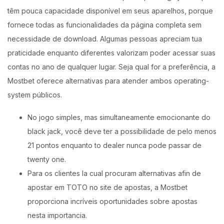
têm pouca capacidade disponível em seus aparelhos, porque
fornece todas as funcionalidades da página completa sem
necessidade de download. Algumas pessoas apreciam tua
praticidade enquanto diferentes valorizam poder acessar suas
contas no ano de qualquer lugar. Seja qual for a preferência, a
Mostbet oferece alternativas para atender ambos operating-
system públicos.
No jogo simples, mas simultaneamente emocionante do
black jack, você deve ter a possibilidade de pelo menos
21 pontos enquanto to dealer nunca pode passar de
twenty one.
Para os clientes la cual procuram alternativas afin de
apostar em TOTO no site de apostas, a Mostbet
proporciona incríveis oportunidades sobre apostas
nesta importancia.