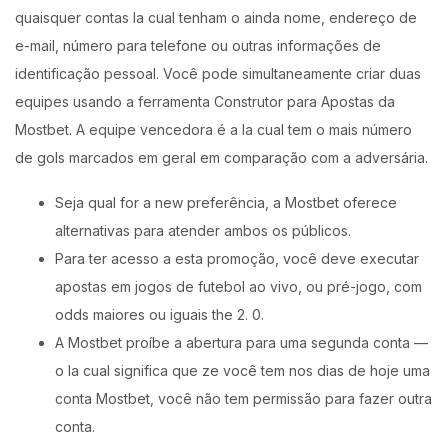
quaisquer contas la cual tenham o ainda nome, endereço de
e-mail, número para telefone ou outras informações de
identificação pessoal. Você pode simultaneamente criar duas
equipes usando a ferramenta Construtor para Apostas da
Mostbet. A equipe vencedora é a la cual tem o mais número
de gols marcados em geral em comparação com a adversária.
Seja qual for a new preferência, a Mostbet oferece
alternativas para atender ambos os públicos.
Para ter acesso a esta promoção, você deve executar
apostas em jogos de futebol ao vivo, ou pré-jogo, com
odds maiores ou iguais the 2. 0.
A Mostbet proíbe a abertura para uma segunda conta —
o la cual significa que ze você tem nos dias de hoje uma
conta Mostbet, você não tem permissão para fazer outra
conta.