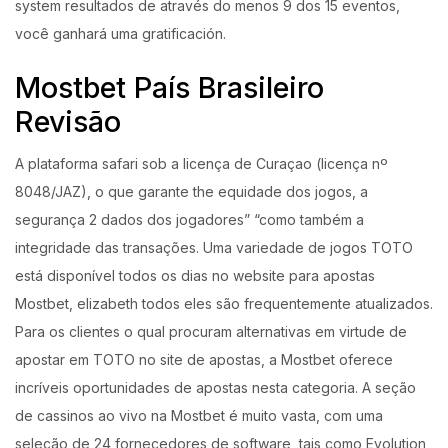
system resultados de através do menos 9 dos 15 eventos,
você ganhará uma gratificación.
Mostbet País Brasileiro
Revisão
A plataforma safari sob a licença de Curaçao (licença nº
8048/JAZ), o que garante the equidade dos jogos, a
segurança 2 dados dos jogadores” “como também a
integridade das transações. Uma variedade de jogos TOTO
está disponível todos os dias no website para apostas
Mostbet, elizabeth todos eles são frequentemente atualizados.
Para os clientes o qual procuram alternativas em virtude de
apostar em TOTO no site de apostas, a Mostbet oferece
incríveis oportunidades de apostas nesta categoria. A seção
de cassinos ao vivo na Mostbet é muito vasta, com uma
seleção de 24 fornecedores de software, tais como Evolution