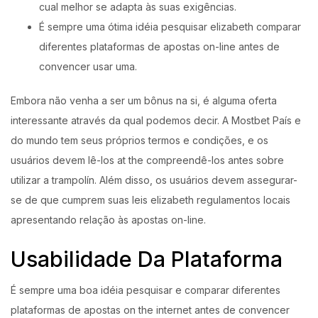
cual melhor se adapta às suas exigências.
É sempre uma ótima idéia pesquisar elizabeth comparar
diferentes plataformas de apostas on-line antes de
convencer usar uma.
Embora não venha a ser um bônus na si, é alguma oferta
interessante através da qual podemos decir. A Mostbet País e
do mundo tem seus próprios termos e condições, e os
usuários devem lê-los at the compreendê-los antes sobre
utilizar a trampolín. Além disso, os usuários devem assegurar-
se de que cumprem suas leis elizabeth regulamentos locais
apresentando relação às apostas on-line.
Usabilidade Da Plataforma
É sempre uma boa idéia pesquisar e comparar diferentes
plataformas de apostas on the internet antes de convencer