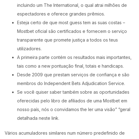
incluindo um The International, o qual atrai milhões de
espectadores e oferece grandes prêmios.
Esteja certo de que most guess tem as suas costas –
Mostbet oficial são certificados e fornecem o serviço
transparente que promete justiça a todos os teus
utilizadores.
A primeira parte contém os resultados mais importantes,
tais como a new pontuação final, totais e handicaps.
Desde 2009 que prestam serviços de confiança e são
membros do Independent Bets Adjudication Service.
Se você quiser saber também sobre as oportunidades
oferecidas pelo libro de afiliados de uma Mostbet em
nosso país, nós o convidamos the ler uma visão” “geral
detalhada neste link.
Vários acumuladores similares num número predefinido de