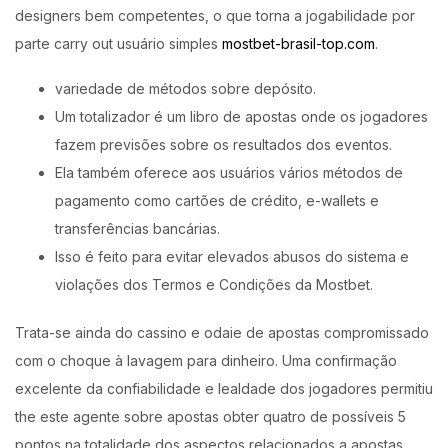
designers bem competentes, o que torna a jogabilidade por
parte carry out usuário simples
mostbet-brasil-top.com
.
variedade de métodos sobre depósito.
Um totalizador é um libro de apostas onde os jogadores
fazem previsões sobre os resultados dos eventos.
Ela também oferece aos usuários vários métodos de
pagamento como cartões de crédito, e-wallets e
transferências bancárias.
Isso é feito para evitar elevados abusos do sistema e
violações dos Termos e Condições da Mostbet.
Trata-se ainda do cassino e odaie de apostas compromissado
com o choque à lavagem para dinheiro. Uma confirmação
excelente da confiabilidade e lealdade dos jogadores permitiu
the este agente sobre apostas obter quatro de possíveis 5
pontos na totalidade dos aspectos relacionados a apostas.