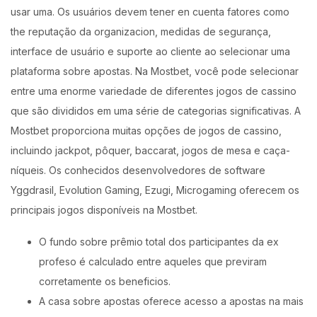
usar uma. Os usuários devem tener en cuenta fatores como
the reputação da organizacion, medidas de segurança,
interface de usuário e suporte ao cliente ao selecionar uma
plataforma sobre apostas. Na Mostbet, você pode selecionar
entre uma enorme variedade de diferentes jogos de cassino
que são divididos em uma série de categorias significativas. A
Mostbet proporciona muitas opções de jogos de cassino,
incluindo jackpot, pôquer, baccarat, jogos de mesa e caça-
níqueis. Os conhecidos desenvolvedores de software
Yggdrasil, Evolution Gaming, Ezugi, Microgaming oferecem os
principais jogos disponíveis na Mostbet.
O fundo sobre prêmio total dos participantes da ex
profeso é calculado entre aqueles que previram
corretamente os beneficios.
A casa sobre apostas oferece acesso a apostas na mais