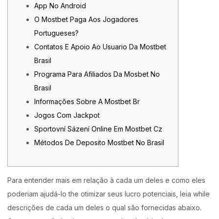
App No Android
O Mostbet Paga Aos Jogadores
Portugueses?
Contatos E Apoio Ao Usuario Da Mostbet
Brasil
Programa Para Afiliados Da Mosbet No
Brasil
Informações Sobre A Mostbet Br
Jogos Com Jackpot
Sportovní Sázení Online Em Mostbet Cz
Métodos De Deposito Mostbet No Brasil
Para entender mais em relação à cada um deles e como eles
poderiam ajudá-lo the otimizar seus lucro potenciais, leia while
descrições de cada um deles o qual são fornecidas abaixo.