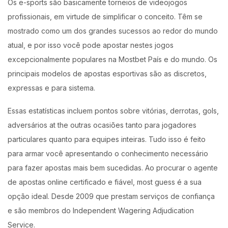
Os e-sports são basicamente torneios de videojogos
profissionais, em virtude de simplificar o conceito. Têm se
mostrado como um dos grandes sucessos ao redor do mundo
atual, e por isso você pode apostar nestes jogos
excepcionalmente populares na Mostbet País e do mundo. Os
principais modelos de apostas esportivas são as discretos,
expressas e para sistema.
Essas estatísticas incluem pontos sobre vitórias, derrotas, gols,
adversários at the outras ocasiões tanto para jogadores
particulares quanto para equipes inteiras. Tudo isso é feito
para armar você apresentando o conhecimento necessário
para fazer apostas mais bem sucedidas. Ao procurar o agente
de apostas online certificado e fiável, most guess é a sua
opção ideal. Desde 2009 que prestam serviços de confiança
e são membros do Independent Wagering Adjudication
Service.