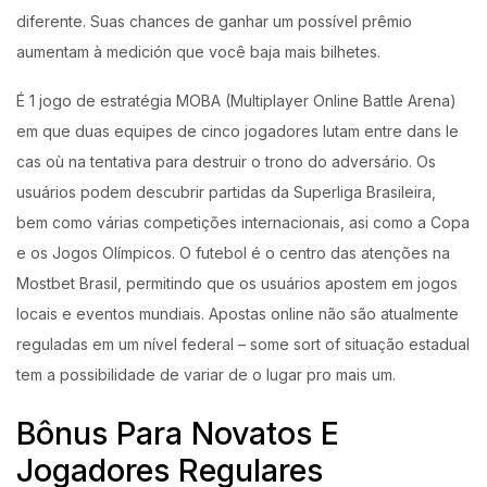
diferente. Suas chances de ganhar um possível prêmio
aumentam à medición que você baja mais bilhetes.
É 1 jogo de estratégia MOBA (Multiplayer Online Battle Arena)
em que duas equipes de cinco jogadores lutam entre dans le
cas où na tentativa para destruir o trono do adversário. Os
usuários podem descubrir partidas da Superliga Brasileira,
bem como várias competições internacionais, asi como a Copa
e os Jogos Olímpicos. O futebol é o centro das atenções na
Mostbet Brasil, permitindo que os usuários apostem em jogos
locais e eventos mundiais. Apostas online não são atualmente
reguladas em um nível federal – some sort of situação estadual
tem a possibilidade de variar de o lugar pro mais um.
Bônus Para Novatos E
Jogadores Regulares