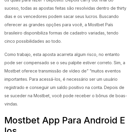
suceso, todas as apostas feitas são resolvidas dentro de thirty
dias e os vencedores podem sacar seus lucros. Buscando
oferecer as grandes opções para você, a Mostbet País
brasileiro disponibiliza formas de cadastro variadas, tendo
cinco possibilidades ao todo.
Como trabajo, esta aposta acarreta algum risco, no entanto
pode ser compensado se o seu palpite estiver correto. Sim, a
Mostbet oferece transmissão de vídeo de” “muitos eventos
importantes. Para acessá-los, é necessário ser um usuário
registrado e conseguir um saldo positivo na conta. Depois de
se suceder na Mostbet, você pode receber o bônus de boas-
vindas.
Mostbet App Para Android E
Ios