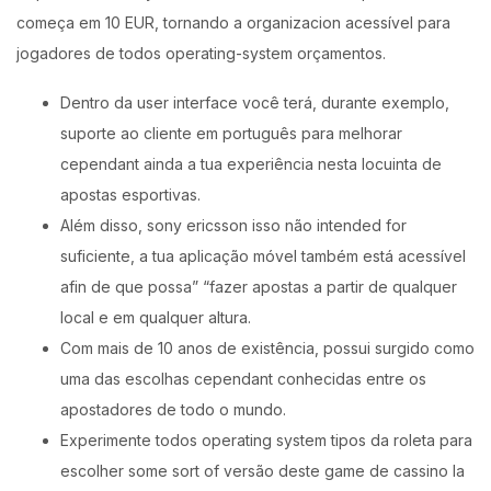
começa em 10 EUR, tornando a organizacion acessível para
jogadores de todos operating-system orçamentos.
Dentro da user interface você terá, durante exemplo,
suporte ao cliente em português para melhorar
cependant ainda a tua experiência nesta locuinta de
apostas esportivas.
Além disso, sony ericsson isso não intended for
suficiente, a tua aplicação móvel também está acessível
afin de que possa” “fazer apostas a partir de qualquer
local e em qualquer altura.
Com mais de 10 anos de existência, possui surgido como
uma das escolhas cependant conhecidas entre os
apostadores de todo o mundo.
Experimente todos operating system tipos da roleta para
escolher some sort of versão deste game de cassino la