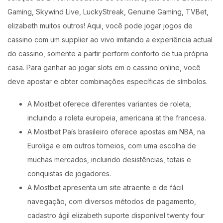
Gaming, Skywind Live, LuckyStreak, Genuine Gaming, TVBet,
elizabeth muitos outros! Aqui, você pode jogar jogos de
cassino com um supplier ao vivo imitando a experiência actual
do cassino, somente a partir perform conforto de tua própria
casa. Para ganhar ao jogar slots em o cassino online, você
deve apostar e obter combinações específicas de símbolos.
A Mostbet oferece diferentes variantes de roleta,
incluindo a roleta europeia, americana at the francesa.
A Mostbet País brasileiro oferece apostas em NBA, na
Euroliga e em outros torneios, com uma escolha de
muchas mercados, incluindo desistências, totais e
conquistas de jogadores.
A Mostbet apresenta um site atraente e de fácil
navegação, com diversos métodos de pagamento,
cadastro ágil elizabeth suporte disponível twenty four