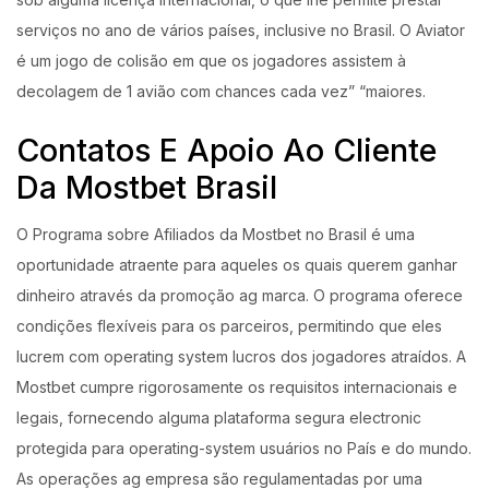
serviços no ano de vários países, inclusive no Brasil. O Aviator
é um jogo de colisão em que os jogadores assistem à
decolagem de 1 avião com chances cada vez” “maiores.
Contatos E Apoio Ao Cliente
Da Mostbet Brasil
O Programa sobre Afiliados da Mostbet no Brasil é uma
oportunidade atraente para aqueles os quais querem ganhar
dinheiro através da promoção ag marca. O programa oferece
condições flexíveis para os parceiros, permitindo que eles
lucrem com operating system lucros dos jogadores atraídos. A
Mostbet cumpre rigorosamente os requisitos internacionais e
legais, fornecendo alguma plataforma segura electronic
protegida para operating-system usuários no País e do mundo.
As operações ag empresa são regulamentadas por uma