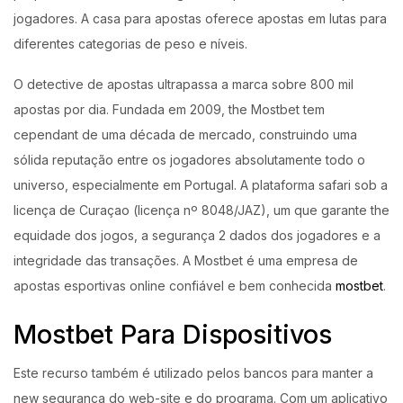
jogadores. A casa para apostas oferece apostas em lutas para
diferentes categorias de peso e níveis.
O detective de apostas ultrapassa a marca sobre 800 mil
apostas por dia. Fundada em 2009, the Mostbet tem
cependant de uma década de mercado, construindo uma
sólida reputação entre os jogadores absolutamente todo o
universo, especialmente em Portugal. A plataforma safari sob a
licença de Curaçao (licença nº 8048/JAZ), um que garante the
equidade dos jogos, a segurança 2 dados dos jogadores e a
integridade das transações. A Mostbet é uma empresa de
apostas esportivas online confiável e bem conhecida
mostbet
.
Mostbet Para Dispositivos
Este recurso também é utilizado pelos bancos para manter a
new segurança do web-site e do programa. Com um aplicativo