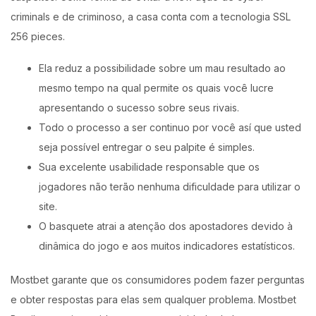
criminals e de criminoso, a casa conta com a tecnologia SSL
256 pieces.
Ela reduz a possibilidade sobre um mau resultado ao
mesmo tempo na qual permite os quais você lucre
apresentando o sucesso sobre seus rivais.
Todo o processo a ser continuo por você así que usted
seja possível entregar o seu palpite é simples.
Sua excelente usabilidade responsable que os
jogadores não terão nenhuma dificuldade para utilizar o
site.
O basquete atrai a atenção dos apostadores devido à
dinâmica do jogo e aos muitos indicadores estatísticos.
Mostbet garante que os consumidores podem fazer perguntas
e obter respostas para elas sem qualquer problema. Mostbet