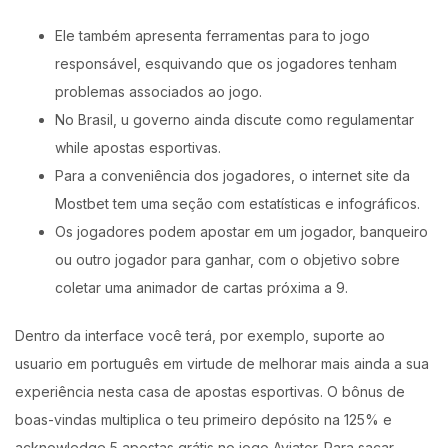
Ele também apresenta ferramentas para to jogo
responsável, esquivando que os jogadores tenham
problemas associados ao jogo.
No Brasil, u governo ainda discute como regulamentar
while apostas esportivas.
Para a conveniência dos jogadores, o internet site da
Mostbet tem uma seção com estatísticas e infográficos.
Os jogadores podem apostar em um jogador, banqueiro
ou outro jogador para ganhar, com o objetivo sobre
coletar uma animador de cartas próxima a 9.
Dentro da interface você terá, por exemplo, suporte ao
usuario em português em virtude de melhorar mais ainda a sua
experiência nesta casa de apostas esportivas. O bônus de
boas-vindas multiplica o teu primeiro depósito na 125% e
acknowledge 5 apostas grátis no jogo Aviator. Para sacar