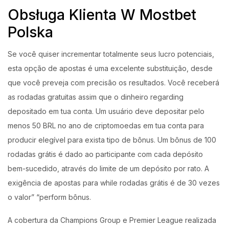
Obsługa Klienta W Mostbet
Polska
Se você quiser incrementar totalmente seus lucro potenciais,
esta opção de apostas é uma excelente substituição, desde
que você preveja com precisão os resultados. Você receberá
as rodadas gratuitas assim que o dinheiro regarding
depositado em tua conta. Um usuário deve depositar pelo
menos 50 BRL no ano de criptomoedas em tua conta para
producir elegível para exista tipo de bônus. Um bônus de 100
rodadas grátis é dado ao participante com cada depósito
bem-sucedido, através do limite de um depósito por rato. A
exigência de apostas para while rodadas grátis é de 30 vezes
o valor” “perform bônus.
A cobertura da Champions Group e Premier League realizada