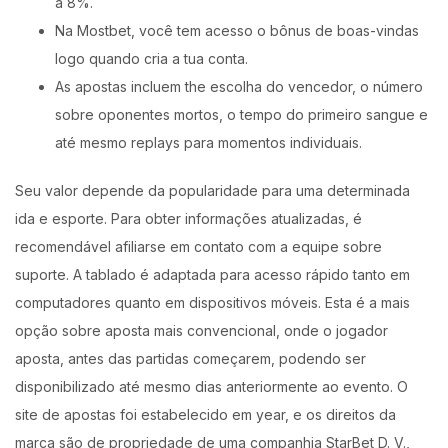
a 8%.
Na Mostbet, você tem acesso o bônus de boas-vindas
logo quando cria a tua conta.
As apostas incluem the escolha do vencedor, o número
sobre oponentes mortos, o tempo do primeiro sangue e
até mesmo replays para momentos individuais.
Seu valor depende da popularidade para uma determinada
ida e esporte. Para obter informações atualizadas, é
recomendável afiliarse em contato com a equipe sobre
suporte. A tablado é adaptada para acesso rápido tanto em
computadores quanto em dispositivos móveis. Esta é a mais
opção sobre aposta mais convencional, onde o jogador
aposta, antes das partidas começarem, podendo ser
disponibilizado até mesmo dias anteriormente ao evento. O
site de apostas foi estabelecido em year, e os direitos da
marca são de propriedade de uma companhia StarBet D. V.,