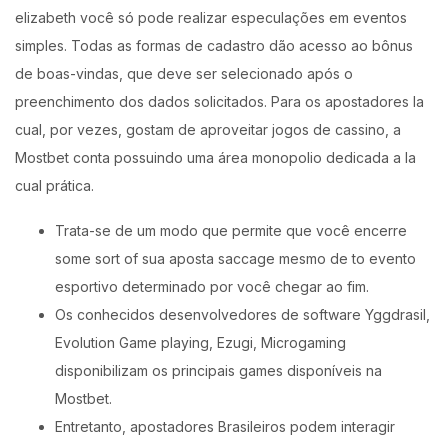
elizabeth você só pode realizar especulações em eventos
simples. Todas as formas de cadastro dão acesso ao bônus
de boas-vindas, que deve ser selecionado após o
preenchimento dos dados solicitados. Para os apostadores la
cual, por vezes, gostam de aproveitar jogos de cassino, a
Mostbet conta possuindo uma área monopolio dedicada a la
cual prática.
Trata-se de um modo que permite que você encerre
some sort of sua aposta saccage mesmo de to evento
esportivo determinado por você chegar ao fim.
Os conhecidos desenvolvedores de software Yggdrasil,
Evolution Game playing, Ezugi, Microgaming
disponibilizam os principais games disponíveis na
Mostbet.
Entretanto, apostadores Brasileiros podem interagir