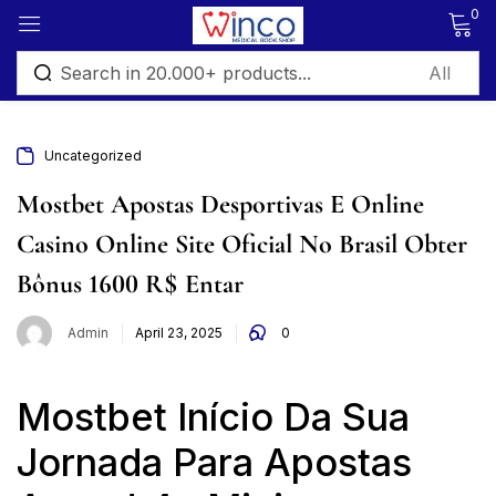
0
Sign in
Uncategorized
Mostbet Apostas Desportivas E Online
Casino Online Site Oficial No Brasil Obter
Remember me
Lost password?
Bônus 1600 R$ Entar
Log in
Admin
April 23, 2025
0
Create an account
Mostbet Início Da Sua
Jornada Para Apostas