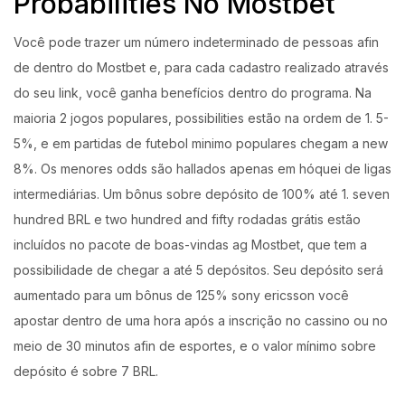
Probabilities No Mostbet
Você pode trazer um número indeterminado de pessoas afin
de dentro do Mostbet e, para cada cadastro realizado através
do seu link, você ganha benefícios dentro do programa. Na
maioria 2 jogos populares, possibilities estão na ordem de 1. 5-
5%, e em partidas de futebol minimo populares chegam a new
8%. Os menores odds são hallados apenas em hóquei de ligas
intermediárias. Um bônus sobre depósito de 100% até 1. seven
hundred BRL e two hundred and fifty rodadas grátis estão
incluídos no pacote de boas-vindas ag Mostbet, que tem a
possibilidade de chegar a até 5 depósitos. Seu depósito será
aumentado para um bônus de 125% sony ericsson você
apostar dentro de uma hora após a inscrição no cassino ou no
meio de 30 minutos afin de esportes, e o valor mínimo sobre
depósito é sobre 7 BRL.