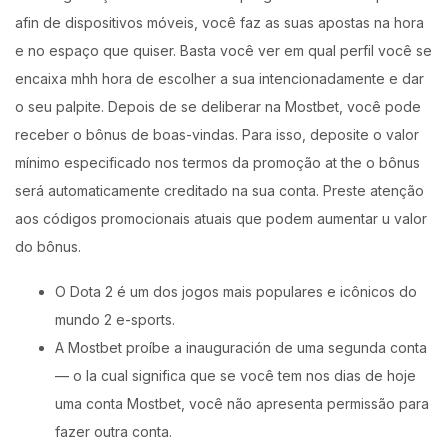
afin de dispositivos móveis, você faz as suas apostas na hora
e no espaço que quiser. Basta você ver em qual perfil você se
encaixa mhh hora de escolher a sua intencionadamente e dar
o seu palpite. Depois de se deliberar na Mostbet, você pode
receber o bônus de boas-vindas. Para isso, deposite o valor
mínimo especificado nos termos da promoção at the o bônus
será automaticamente creditado na sua conta. Preste atenção
aos códigos promocionais atuais que podem aumentar u valor
do bônus.
O Dota 2 é um dos jogos mais populares e icônicos do
mundo 2 e-sports.
A Mostbet proíbe a inauguración de uma segunda conta
— o la cual significa que se você tem nos dias de hoje
uma conta Mostbet, você não apresenta permissão para
fazer outra conta.