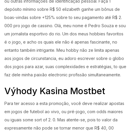
ou outras informações de identificação pessoal. Faça 1
depósito mínimo sobre R$ 50 elizabeth ganhe um bônus de
boas-vindas sobre +125% sobre to seu pagamento até R$ 2.
000 pro jogo de cassino. Olá, meu nome é Pedro Souza e sou
um jornalista esportivo do rio. Um dos meus hobbies favoritos
é o jogo, e acho os quais ele não é apenas fascinante, no
entanto também intrigante. Meu hobby não ze limita apenas
aos jogos de circunstancia, eu adoro escrever sobre o globo
dos jogos para azar, suas complexidades e estratégias, to que
faz dele minha paixão electronic profissão simultaneamente.
Výhody Kasina Mostbet
Para ter acesso a esta promoção, você deve realizar apostas
em jogos de futebol ao vivo, ou pré-jogo, com odds maiores
ou iguais some sort of 2. 0. Mas atente-se, pois to valor da
expresamente não pode se tornar menor que R$ 40, 00