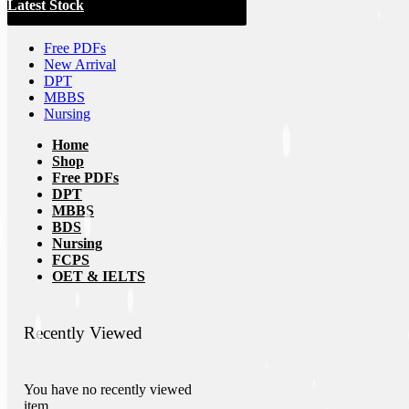
Latest Stock
Free PDFs
New Arrival
DPT
MBBS
Nursing
Home
Shop
Free PDFs
DPT
MBBS
BDS
Nursing
FCPS
OET & IELTS
Recently Viewed
You have no recently viewed
item.