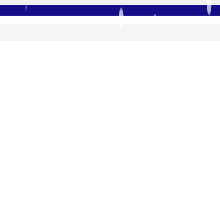
Note: