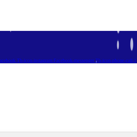
acebook
Tb-icon-instagram
Facebook-messenger
Tb-icon-phone-call-1