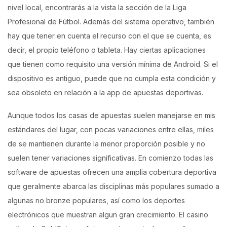
nivel local, encontrarás a la vista la sección de la Liga
Profesional de Fútbol. Además del sistema operativo, también
hay que tener en cuenta el recurso con el que se cuenta, es
decir, el propio teléfono o tableta. Hay ciertas aplicaciones
que tienen como requisito una versión mínima de Android. Si el
dispositivo es antiguo, puede que no cumpla esta condición y
sea obsoleto en relación a la app de apuestas deportivas.
Aunque todos los casas de apuestas suelen manejarse en mis
estándares del lugar, con pocas variaciones entre ellas, miles
de se mantienen durante la menor proporción posible y no
suelen tener variaciones significativas. En comienzo todas las
software de apuestas ofrecen una amplia cobertura deportiva
que geralmente abarca las disciplinas más populares sumado a
algunas no bronze populares, así como los deportes
electrónicos que muestran algun gran crecimiento. El casino