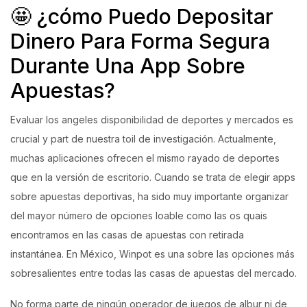
🤩 ¿cómo Puedo Depositar
Dinero Para Forma Segura
Durante Una App Sobre
Apuestas?
Evaluar los angeles disponibilidad de deportes y mercados es
crucial y part de nuestra toil de investigación. Actualmente,
muchas aplicaciones ofrecen el mismo rayado de deportes
que en la versión de escritorio. Cuando se trata de elegir apps
sobre apuestas deportivas, ha sido muy importante organizar
del mayor número de opciones loable como las os quais
encontramos en las casas de apuestas con retirada
instantánea. En México, Winpot es una sobre las opciones más
sobresalientes entre todas las casas de apuestas del mercado.
No forma parte de ningún operador de juegos de albur ni de