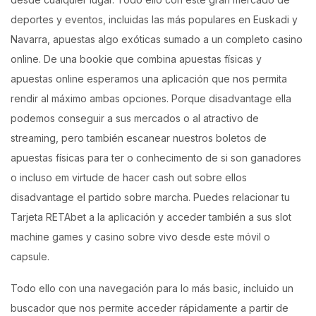
deportes y eventos, incluidas las más populares en Euskadi y
Navarra, apuestas algo exóticas sumado a un completo casino
online. De una bookie que combina apuestas físicas y
apuestas online esperamos una aplicación que nos permita
rendir al máximo ambas opciones. Porque disadvantage ella
podemos conseguir a sus mercados o al atractivo de
streaming, pero también escanear nuestros boletos de
apuestas físicas para ter o conhecimento de si son ganadores
o incluso em virtude de hacer cash out sobre ellos
disadvantage el partido sobre marcha. Puedes relacionar tu
Tarjeta RETAbet a la aplicación y acceder también a sus slot
machine games y casino sobre vivo desde este móvil o
capsule.
Todo ello con una navegación para lo más basic, incluido un
buscador que nos permite acceder rápidamente a partir de