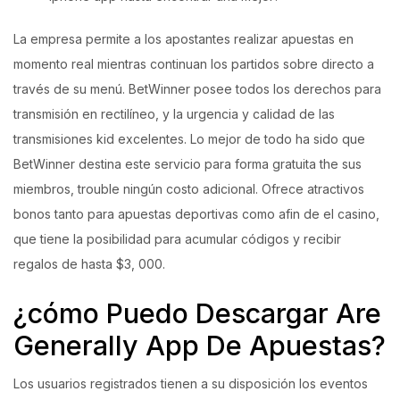
La empresa permite a los apostantes realizar apuestas en
momento real mientras continuan los partidos sobre directo a
través de su menú. BetWinner posee todos los derechos para
transmisión en rectilíneo, y la urgencia y calidad de las
transmisiones kid excelentes. Lo mejor de todo ha sido que
BetWinner destina este servicio para forma gratuita the sus
miembros, trouble ningún costo adicional. Ofrece atractivos
bonos tanto para apuestas deportivas como afin de el casino,
que tiene la posibilidad para acumular códigos y recibir
regalos de hasta $3, 000.
¿cómo Puedo Descargar Are
Generally App De Apuestas?
Los usuarios registrados tienen a su disposición los eventos