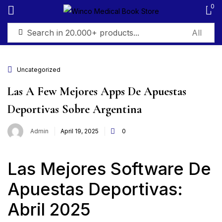
0
Sign in
Uncategorized
Las A Few Mejores Apps De Apuestas
Deportivas Sobre Argentina
Remember me
Lost password?
Admin
April 19, 2025
0
Log in
Las Mejores Software De
Create an account
Apuestas Deportivas:
Abril 2025