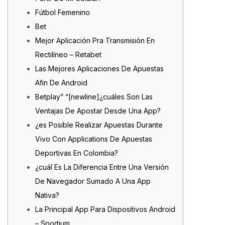
Fútbol Femenino
Bet
Mejor Aplicación Pra Transmisión En
Rectilíneo – Retabet
Las Mejores Aplicaciones De Apuestas
Afin De Android
Betplay” “[newline]¿cuáles Son Las
Ventajas De Apostar Desde Una App?
¿es Posible Realizar Apuestas Durante
Vivo Con Applications De Apuestas
Deportivas En Colombia?
¿cuál Es La Diferencia Entre Una Versión
De Navegador Sumado A Una App
Nativa?
La Principal App Para Dispositivos Android
– Sportium