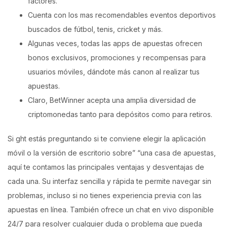
factores.
Cuenta con los mas recomendables eventos deportivos
buscados de fútbol, tenis, cricket y más.
Algunas veces, todas las apps de apuestas ofrecen
bonos exclusivos, promociones y recompensas para
usuarios móviles, dándote más canon al realizar tus
apuestas.
Claro, BetWinner acepta una amplia diversidad de
criptomonedas tanto para depósitos como para retiros.
Si ght estás preguntando si te conviene elegir la aplicación
móvil o la versión de escritorio sobre” “una casa de apuestas,
aquí te contamos las principales ventajas y desventajas de
cada una. Su interfaz sencilla y rápida te permite navegar sin
problemas, incluso si no tienes experiencia previa con las
apuestas en línea. También ofrece un chat en vivo disponible
24/7 para resolver cualquier duda o problema que pueda