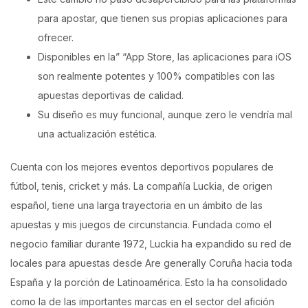
para apostar, que tienen sus propias aplicaciones para
ofrecer.
Disponibles en la” “App Store, las aplicaciones para iOS
son realmente potentes y 100% compatibles con las
apuestas deportivas de calidad.
Su diseño es muy funcional, aunque zero le vendría mal
una actualización estética.
Cuenta con los mejores eventos deportivos populares de
fútbol, tenis, cricket y más. La compañía Luckia, de origen
español, tiene una larga trayectoria en un ámbito de las
apuestas y mis juegos de circunstancia. Fundada como el
negocio familiar durante 1972, Luckia ha expandido su red de
locales para apuestas desde Are generally Coruña hacia toda
España y la porción de Latinoamérica. Esto la ha consolidado
como la de las importantes marcas en el sector del afición