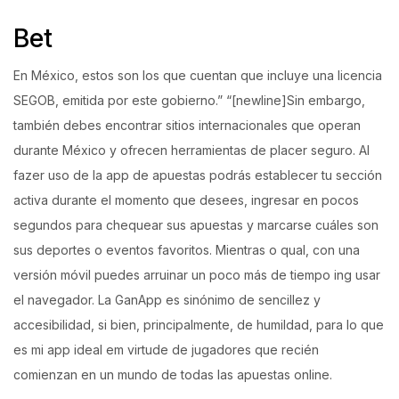
Bet
En México, estos son los que cuentan que incluye una licencia
SEGOB, emitida por este gobierno.” “[newline]Sin embargo,
también debes encontrar sitios internacionales que operan
durante México y ofrecen herramientas de placer seguro. Al
fazer uso de la app de apuestas podrás establecer tu sección
activa durante el momento que desees, ingresar en pocos
segundos para chequear sus apuestas y marcarse cuáles son
sus deportes o eventos favoritos. Mientras o qual, con una
versión móvil puedes arruinar un poco más de tiempo ing usar
el navegador. La GanApp es sinónimo de sencillez y
accesibilidad, si bien, principalmente, de humildad, para lo que
es mi app ideal em virtude de jugadores que recién
comienzan en un mundo de todas las apuestas online.