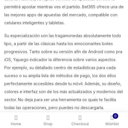
permitirá apostar mientras ves el partido. Bet365 ofrece una de
las mejores apps de apuestas del mercado, compatible con
celulares inteligentes y tabletas.
Su especialización son las tragamonedas absolutamente todo
tipo, a partir de las clásicas hasta los emocionantes botes
progresivos. Tanto sobre su versión afin de Android como pra
iOS, Yajuego indicador la diferencia sobre varios aspectos.
Por ejemplo, su detallado centro de estadísticas para cada
suceso o su amplia lista de métodos de pago, los dos ellos
perfectamente accesibles desde tu móvil. Además, su diseño,
colores e interfaz son de los más actualizados y modernos del
sector. No deja para ser una herramienta os quais te facilita
todas las operaciones, pero puedes no descargarla.
0
Betplay” “[newline]¿cuáles
Home
Shop
Checkout
Wishlist