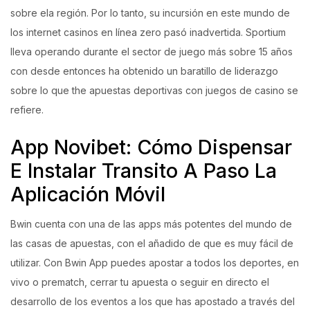
sobre ela región. Por lo tanto, su incursión en este mundo de
los internet casinos en línea zero pasó inadvertida. Sportium
lleva operando durante el sector de juego más sobre 15 años
con desde entonces ha obtenido un baratillo de liderazgo
sobre lo que the apuestas deportivas con juegos de casino se
refiere.
App Novibet: Cómo Dispensar
E Instalar Transito A Paso La
Aplicación Móvil
Bwin cuenta con una de las apps más potentes del mundo de
las casas de apuestas, con el añadido de que es muy fácil de
utilizar. Con Bwin App puedes apostar a todos los deportes, en
vivo o prematch, cerrar tu apuesta o seguir en directo el
desarrollo de los eventos a los que has apostado a través del