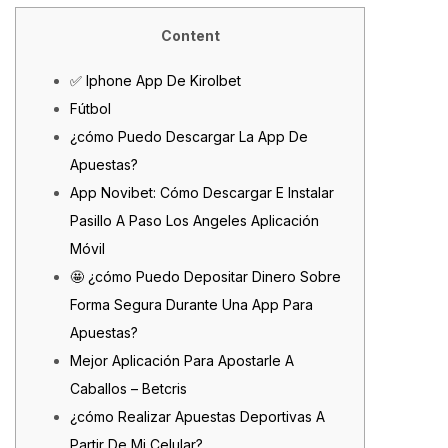
Content
✅ Iphone App De Kirolbet
Fútbol
¿cómo Puedo Descargar La App De
Apuestas?
App Novibet: Cómo Descargar E Instalar
Pasillo A Paso Los Angeles Aplicación
Móvil
🤩 ¿cómo Puedo Depositar Dinero Sobre
Forma Segura Durante Una App Para
Apuestas?
Mejor Aplicación Para Apostarle A
Caballos – Betcris
¿cómo Realizar Apuestas Deportivas A
Partir De Mi Celular?