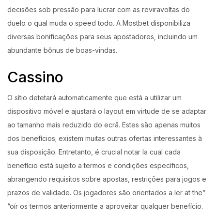
decisões sob pressão para lucrar com as reviravoltas do
duelo o qual muda o speed todo. A Mostbet disponibiliza
diversas bonificações para seus apostadores, incluindo um
abundante bônus de boas-vindas.
Cassino
O sítio detetará automaticamente que está a utilizar um
dispositivo móvel e ajustará o layout em virtude de se adaptar
ao tamanho mais reduzido do ecrã. Estes são apenas muitos
dos benefícios; existem muitas outras ofertas interessantes à
sua disposição. Entretanto, é crucial notar la cual cada
benefício está sujeito a termos e condições específicos,
abrangendo requisitos sobre apostas, restrições para jogos e
prazos de validade. Os jogadores são orientados a ler at the”
“oír os termos anteriormente a aproveitar qualquer benefício.