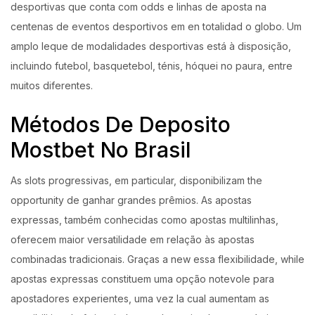
desportivas que conta com odds e linhas de aposta na
centenas de eventos desportivos em en totalidad o globo. Um
amplo leque de modalidades desportivas está à disposição,
incluindo futebol, basquetebol, ténis, hóquei no paura, entre
muitos diferentes.
Métodos De Deposito
Mostbet No Brasil
As slots progressivas, em particular, disponibilizam the
opportunity de ganhar grandes prêmios. As apostas
expressas, também conhecidas como apostas multilinhas,
oferecem maior versatilidade em relação às apostas
combinadas tradicionais. Graças a new essa flexibilidade, while
apostas expressas constituem uma opção notevole para
apostadores experientes, uma vez la cual aumentam as