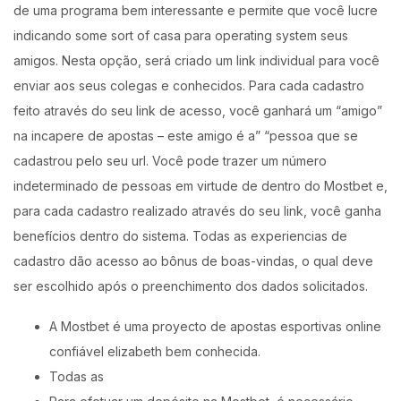
de uma programa bem interessante e permite que você lucre
indicando some sort of casa para operating system seus
amigos. Nesta opção, será criado um link individual para você
enviar aos seus colegas e conhecidos. Para cada cadastro
feito através do seu link de acesso, você ganhará um “amigo”
na incapere de apostas – este amigo é a” “pessoa que se
cadastrou pelo seu url. Você pode trazer um número
indeterminado de pessoas em virtude de dentro do Mostbet e,
para cada cadastro realizado através do seu link, você ganha
benefícios dentro do sistema. Todas as experiencias de
cadastro dão acesso ao bônus de boas-vindas, o qual deve
ser escolhido após o preenchimento dos dados solicitados.
A Mostbet é uma proyecto de apostas esportivas online
confiável elizabeth bem conhecida.
Todas as