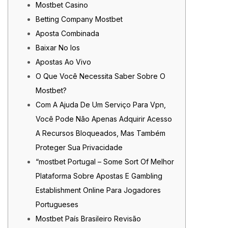
Mostbet Casino
Betting Company Mostbet
Aposta Combinada
Baixar No Ios
Apostas Ao Vivo
O Que Você Necessita Saber Sobre O
Mostbet?
Com A Ajuda De Um Serviço Para Vpn,
Você Pode Não Apenas Adquirir Acesso
A Recursos Bloqueados, Mas Também
Proteger Sua Privacidade
“mostbet Portugal – Some Sort Of Melhor
Plataforma Sobre Apostas E Gambling
Establishment Online Para Jogadores
Portugueses
Mostbet País Brasileiro Revisão