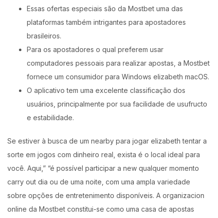
Essas ofertas especiais são da Mostbet uma das
plataformas também intrigantes para apostadores
brasileiros.
Para os apostadores o qual preferem usar
computadores pessoais para realizar apostas, a Mostbet
fornece um consumidor para Windows elizabeth macOS.
O aplicativo tem uma excelente classificação dos
usuários, principalmente por sua facilidade de usufructo
e estabilidade.
Se estiver à busca de um nearby para jogar elizabeth tentar a
sorte em jogos com dinheiro real, exista é o local ideal para
você. Aqui,” “é possível participar a new qualquer momento
carry out dia ou de uma noite, com uma ampla variedade
sobre opções de entretenimento disponíveis. A organizacion
online da Mostbet constitui-se como uma casa de apostas