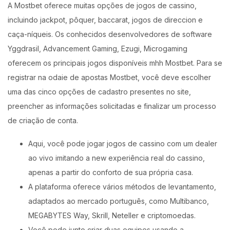
A Mostbet oferece muitas opções de jogos de cassino,
incluindo jackpot, pôquer, baccarat, jogos de direccion e
caça-níqueis. Os conhecidos desenvolvedores de software
Yggdrasil, Advancement Gaming, Ezugi, Microgaming
oferecem os principais jogos disponíveis mhh Mostbet. Para se
registrar na odaie de apostas Mostbet, você deve escolher
uma das cinco opções de cadastro presentes no site,
preencher as informações solicitadas e finalizar um processo
de criação de conta.
Aqui, você pode jogar jogos de cassino com um dealer
ao vivo imitando a new experiência real do cassino,
apenas a partir do conforto de sua própria casa.
A plataforma oferece vários métodos de levantamento,
adaptados ao mercado português, como Multibanco,
MEGABYTES Way, Skrill, Neteller e criptomoedas.
Você pode junto criar duas equipes usando a