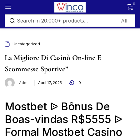
0
Sign in
Uncategorized
La Migliore Di Casinò On-line E
Scommesse Sportive”
Remember me
Lost password?
Admin
April 17, 2025
0
Log in
Mostbet ᐉ Bônus De
Create an account
Boas-vindas R$5555 ᐉ
Formal Mostbet Casino