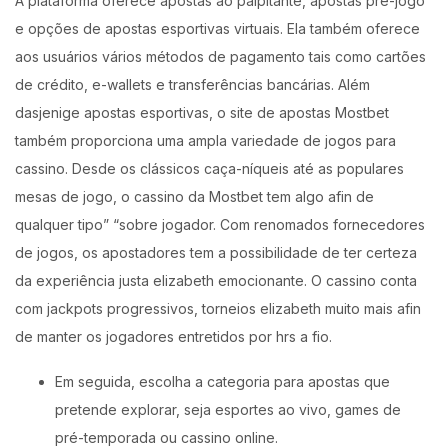
A plataforma oferece apostas ao palpitante, apostas pré-jogo
e opções de apostas esportivas virtuais. Ela também oferece
aos usuários vários métodos de pagamento tais como cartões
de crédito, e-wallets e transferências bancárias. Além
dasjenige apostas esportivas, o site de apostas Mostbet
também proporciona uma ampla variedade de jogos para
cassino. Desde os clássicos caça-níqueis até as populares
mesas de jogo, o cassino da Mostbet tem algo afin de
qualquer tipo” “sobre jogador. Com renomados fornecedores
de jogos, os apostadores tem a possibilidade de ter certeza
da experiência justa elizabeth emocionante. O cassino conta
com jackpots progressivos, torneios elizabeth muito mais afin
de manter os jogadores entretidos por hrs a fio.
Em seguida, escolha a categoria para apostas que
pretende explorar, seja esportes ao vivo, games de
pré-temporada ou cassino online.