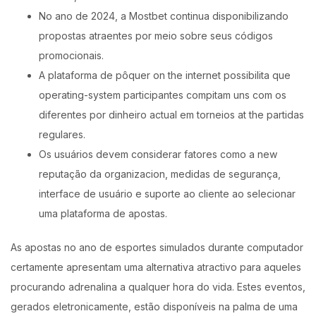
No ano de 2024, a Mostbet continua disponibilizando
propostas atraentes por meio sobre seus códigos
promocionais.
A plataforma de pôquer on the internet possibilita que
operating-system participantes compitam uns com os
diferentes por dinheiro actual em torneios at the partidas
regulares.
Os usuários devem considerar fatores como a new
reputação da organizacion, medidas de segurança,
interface de usuário e suporte ao cliente ao selecionar
uma plataforma de apostas.
As apostas no ano de esportes simulados durante computador
certamente apresentam uma alternativa atractivo para aqueles
procurando adrenalina a qualquer hora do vida. Estes eventos,
gerados eletronicamente, estão disponíveis na palma de uma