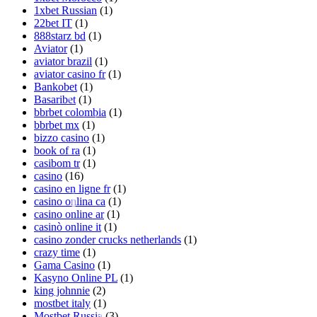
1xbet Russian
(1)
22bet IT
(1)
888starz bd
(1)
Aviator
(1)
aviator brazil
(1)
aviator casino fr
(1)
Bankobet
(1)
Basaribet
(1)
bbrbet colombia
(1)
bbrbet mx
(1)
bizzo casino
(1)
book of ra
(1)
casibom tr
(1)
casino
(16)
casino en ligne fr
(1)
casino onlina ca
(1)
casino online ar
(1)
casinò online it
(1)
casino zonder crucks netherlands
(1)
crazy time
(1)
Gama Casino
(1)
Kasyno Online PL
(1)
king johnnie
(2)
mostbet italy
(1)
Mostbet Russia
(3)