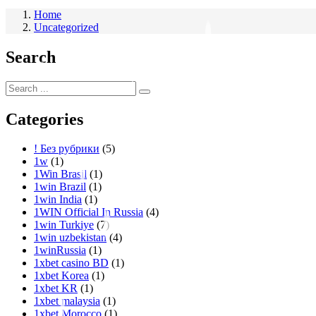
Home
Uncategorized
Search
Categories
! Без рубрики
(5)
1w
(1)
1Win Brasil
(1)
1win Brazil
(1)
1win India
(1)
1WIN Official In Russia
(4)
1win Turkiye
(7)
1win uzbekistan
(4)
1winRussia
(1)
1xbet casino BD
(1)
1xbet Korea
(1)
1xbet KR
(1)
1xbet malaysia
(1)
1xbet Morocco
(1)