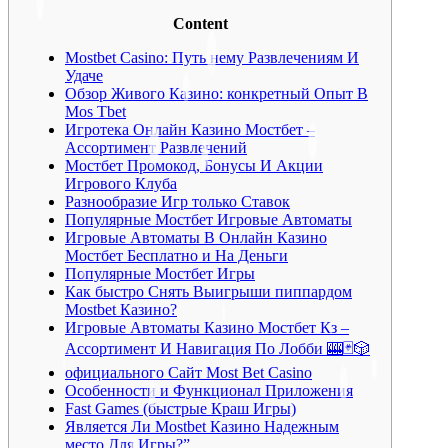
Content
Mostbet Casino: Путь нему Развлечениям И
Удаче
Обзор Живого Казино: конкретный Опыт В
Mos Tbet
Игротека Онлайн Казино Мостбет –
Ассортимент Развлечений
Мостбет Промокод, Бонусы И Акции
Игрового Клуба
Разнообразие Игр только Ставок
Популярные Мостбет Игровые Автоматы
Игровые Автоматы В Онлайн Казино
Мостбет Бесплатно и На Деньги
Популярные Мостбет Игры
Как быстро Снять Выигрыши пиппардом
Mostbet Казино?
Игровые Автоматы Казино Мостбет Кз –
Ассортимент И Навигация По Лобби 🎰🃏🎲
официального Сайт Most Bet Casino
Особенности и Функционал Приложения
Fast Games (быстрые Краш Игры)
Является Ли Mostbet Казино Надежным
место Для Игры?”