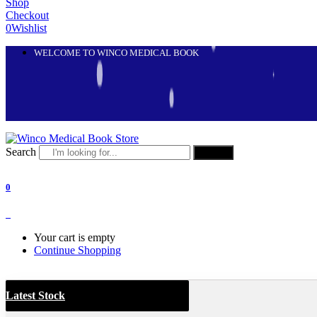
Shop
Checkout
0
Wishlist
WELCOME TO WINCO MEDICAL BOOK
Search
Search
0
0
Your cart is empty
Continue Shopping
Latest Stock