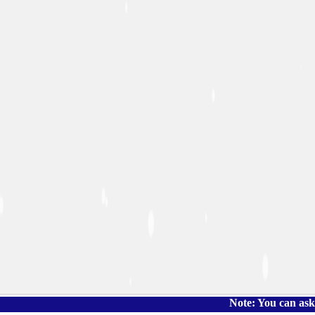
Note: You can ask the book's 