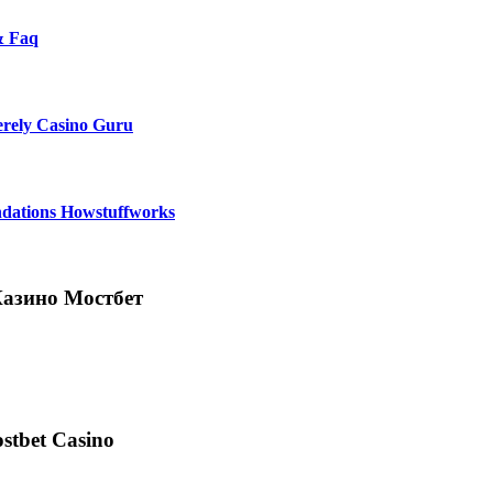
& Faq
rely Casino Guru
dations Howstuffworks
азино Мостбет
tbet Casino