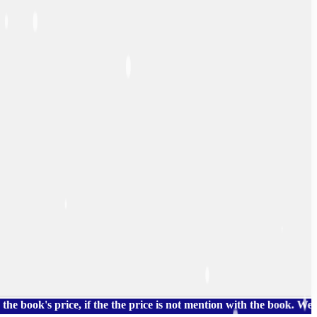
price, if the the price is not mention with the book. We also ha