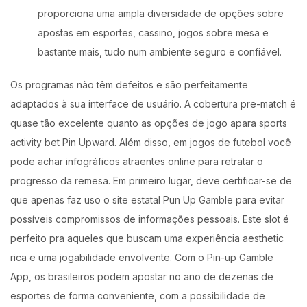
proporciona uma ampla diversidade de opções sobre
apostas em esportes, cassino, jogos sobre mesa e
bastante mais, tudo num ambiente seguro e confiável.
Os programas não têm defeitos e são perfeitamente
adaptados à sua interface de usuário. A cobertura pre-match é
quase tão excelente quanto as opções de jogo apara sports
activity bet Pin Upward. Além disso, em jogos de futebol você
pode achar infográficos atraentes online para retratar o
progresso da remesa. Em primeiro lugar, deve certificar-se de
que apenas faz uso o site estatal Pun Up Gamble para evitar
possíveis compromissos de informações pessoais. Este slot é
perfeito pra aqueles que buscam uma experiência aesthetic
rica e uma jogabilidade envolvente. Com o Pin-up Gamble
App, os brasileiros podem apostar no ano de dezenas de
esportes de forma conveniente, com a possibilidade de