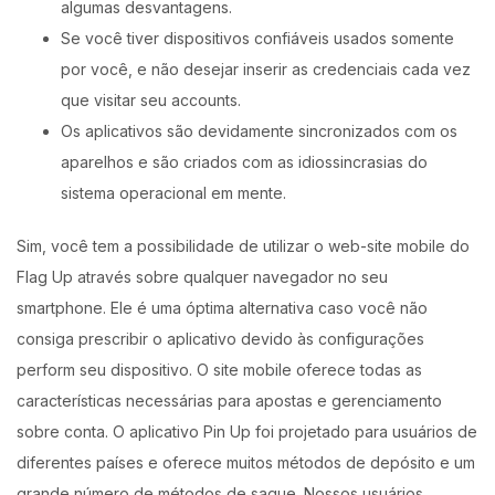
algumas desvantagens.
Se você tiver dispositivos confiáveis usados somente
por você, e não desejar inserir as credenciais cada vez
que visitar seu accounts.
Os aplicativos são devidamente sincronizados com os
aparelhos e são criados com as idiossincrasias do
sistema operacional em mente.
Sim, você tem a possibilidade de utilizar o web-site mobile do
Flag Up através sobre qualquer navegador no seu
smartphone. Ele é uma óptima alternativa caso você não
consiga prescribir o aplicativo devido às configurações
perform seu dispositivo. O site mobile oferece todas as
características necessárias para apostas e gerenciamento
sobre conta. O aplicativo Pin Up foi projetado para usuários de
diferentes países e oferece muitos métodos de depósito e um
grande número de métodos de saque. Nossos usuários