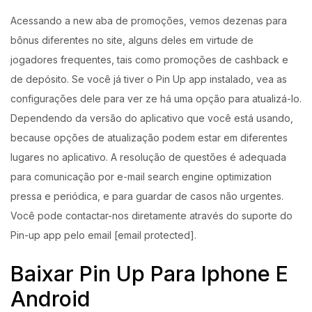
Acessando a new aba de promoções, vemos dezenas para
bônus diferentes no site, alguns deles em virtude de
jogadores frequentes, tais como promoções de cashback e
de depósito. Se você já tiver o Pin Up app instalado, vea as
configurações dele para ver ze há uma opção para atualizá-lo.
Dependendo da versão do aplicativo que você está usando,
because opções de atualização podem estar em diferentes
lugares no aplicativo. A resolução de questões é adequada
para comunicação por e-mail search engine optimization
pressa e periódica, e para guardar de casos não urgentes.
Você pode contactar-nos diretamente através do suporte do
Pin-up app pelo email [email protected].
Baixar Pin Up Para Iphone E
Android