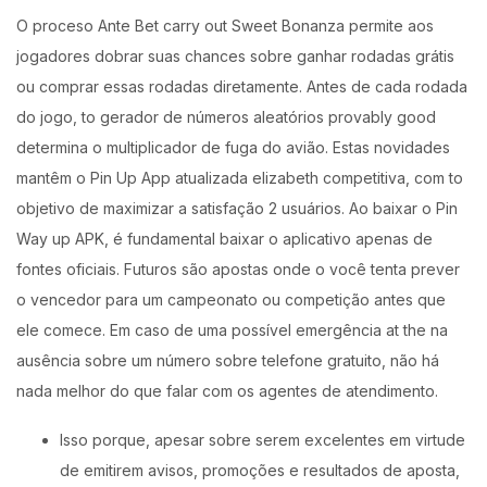
O proceso Ante Bet carry out Sweet Bonanza permite aos
jogadores dobrar suas chances sobre ganhar rodadas grátis
ou comprar essas rodadas diretamente. Antes de cada rodada
do jogo, to gerador de números aleatórios provably good
determina o multiplicador de fuga do avião. Estas novidades
mantêm o Pin Up App atualizada elizabeth competitiva, com to
objetivo de maximizar a satisfação 2 usuários. Ao baixar o Pin
Way up APK, é fundamental baixar o aplicativo apenas de
fontes oficiais. Futuros são apostas onde o você tenta prever
o vencedor para um campeonato ou competição antes que
ele comece. Em caso de uma possível emergência at the na
ausência sobre um número sobre telefone gratuito, não há
nada melhor do que falar com os agentes de atendimento.
Isso porque, apesar sobre serem excelentes em virtude
de emitirem avisos, promoções e resultados de aposta,