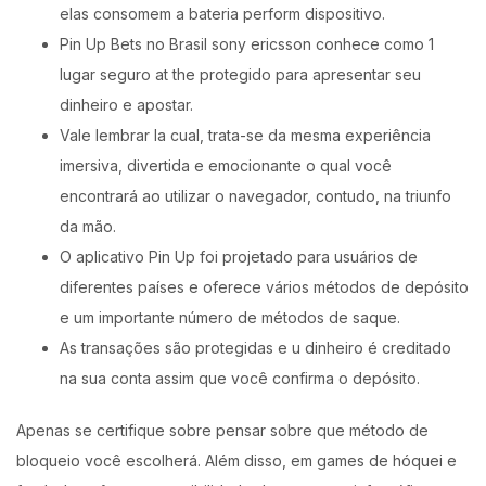
elas consomem a bateria perform dispositivo.
Pin Up Bets no Brasil sony ericsson conhece como 1
lugar seguro at the protegido para apresentar seu
dinheiro e apostar.
Vale lembrar la cual, trata-se da mesma experiência
imersiva, divertida e emocionante o qual você
encontrará ao utilizar o navegador, contudo, na triunfo
da mão.
O aplicativo Pin Up foi projetado para usuários de
diferentes países e oferece vários métodos de depósito
e um importante número de métodos de saque.
As transações são protegidas e u dinheiro é creditado
na sua conta assim que você confirma o depósito.
Apenas se certifique sobre pensar sobre que método de
bloqueio você escolherá. Além disso, em games de hóquei e