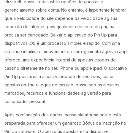
elizabeth possui todas while opções de apostas e
gerenciamento sobre conta. No entanto, é importante lembrar
que a velocidade do site depende da velocidade ag sua
conexão de Internet, pois qualquer elemento da página
precisa ser carregado. Baixar o aplicativo do Pin Up para
dispositivos iOS é um processo simples e rápido. Com uma
interface intuitiva e mouvement de carregamento ágeis, o app
oferece uma experiência íntegral de apostas e jogos de
cassino diretamente no seu iPhone ou apple ipad. O aplicativo
Pin-Up possui uma ampla variedade de recursos, como
apostas on-line e jogos de cassino, possuindo os mesmos
mercados, recursos e funcionalidades ag versão para
computador pessoal.
Após confirmação dos dados, nossa plataforma online está
preparada para oferecer um generoso Bônus de Inscrição no
Pin Up software. O acesso às apostas está disponível