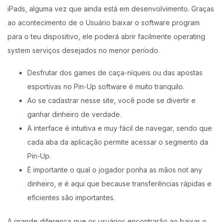
iPads, alguma vez que ainda está em desenvolvimento. Graças
ao acontecimento de o Usuário baixar o software program
para o teu dispositivo, ele poderá abrir facilmente operating
system serviços desejados no menor período.
Desfrutar dos games de caça-níqueis ou das apostas
esportivas no Pin-Up software é muito tranquilo.
Ao se cadastrar nesse site, você pode se divertir e
ganhar dinheiro de verdade.
A interface é intuitiva e muy fácil de navegar, sendo que
cada aba da aplicação permite acessar o segmento da
Pin-Up.
É importante o qual o jogador ponha as mãos not any
dinheiro, e é aqui que because transferências rápidas e
eficientes são importantes.
A grande diferença que os usuários encontrarão ao baixar o