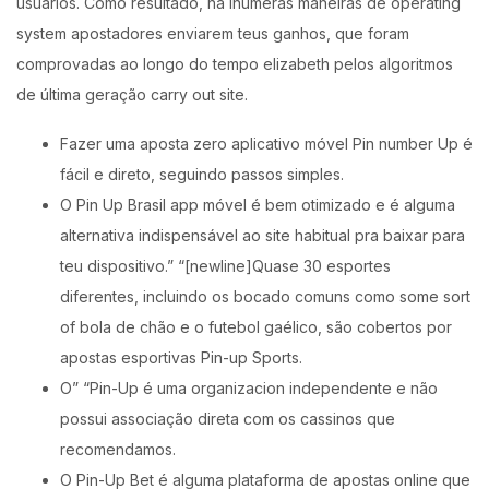
usuários. Como resultado, há inúmeras maneiras de operating
system apostadores enviarem teus ganhos, que foram
comprovadas ao longo do tempo elizabeth pelos algoritmos
de última geração carry out site.
Fazer uma aposta zero aplicativo móvel Pin number Up é
fácil e direto, seguindo passos simples.
O Pin Up Brasil app móvel é bem otimizado e é alguma
alternativa indispensável ao site habitual pra baixar para
teu dispositivo.” “[newline]Quase 30 esportes
diferentes, incluindo os bocado comuns como some sort
of bola de chão e o futebol gaélico, são cobertos por
apostas esportivas Pin-up Sports.
O” “Pin-Up é uma organizacion independente e não
possui associação direta com os cassinos que
recomendamos.
O Pin-Up Bet é alguma plataforma de apostas online que