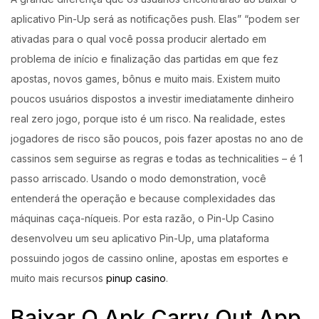
aplicativo Pin-Up será as notificações push. Elas” “podem ser
ativadas para o qual você possa producir alertado em
problema de início e finalização das partidas em que fez
apostas, novos games, bônus e muito mais. Existem muito
poucos usuários dispostos a investir imediatamente dinheiro
real zero jogo, porque isto é um risco. Na realidade, estes
jogadores de risco são poucos, pois fazer apostas no ano de
cassinos sem seguirse as regras e todas as technicalities – é 1
passo arriscado. Usando o modo demonstration, você
entenderá the operação e because complexidades das
máquinas caça-níqueis. Por esta razão, o Pin-Up Casino
desenvolveu um seu aplicativo Pin-Up, uma plataforma
possuindo jogos de cassino online, apostas em esportes e
muito mais recursos
pinup casino
.
Baixar O Apk Carry Out App