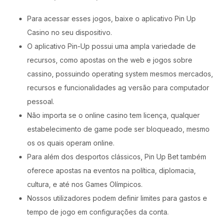
Para acessar esses jogos, baixe o aplicativo Pin Up
Casino no seu dispositivo.
O aplicativo Pin-Up possui uma ampla variedade de
recursos, como apostas on the web e jogos sobre
cassino, possuindo operating system mesmos mercados,
recursos e funcionalidades ag versão para computador
pessoal.
Não importa se o online casino tem licença, qualquer
estabelecimento de game pode ser bloqueado, mesmo
os os quais operam online.
Para além dos desportos clássicos, Pin Up Bet também
oferece apostas na eventos na política, diplomacia,
cultura, e até nos Games Olímpicos.
Nossos utilizadores podem definir limites para gastos e
tempo de jogo em configurações da conta.