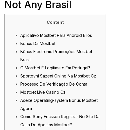
Not Any Brasil
Content
Aplicativo Mostbet Para Android E Ios
Bônus Da Mostbet
Bônus Electronic Promoções Mostbet
Brasil
O Mostbet É Legitimate Em Portugal?
Sportovní Sázení Online Na Mostbet Cz
Processo De Verificação De Conta
Mostbet Live Casino Cz
Aceite Operating-system Bônus Mostbet
Agora
Como Sony Ericsson Registrar No Site Da
Casa De Apostas Mostbet?