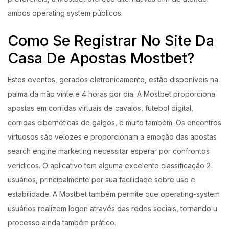
ambos operating system públicos.
Como Se Registrar No Site Da
Casa De Apostas Mostbet?
Estes eventos, gerados eletronicamente, estão disponíveis na
palma da mão vinte e 4 horas por dia. A Mostbet proporciona
apostas em corridas virtuais de cavalos, futebol digital,
corridas cibernéticas de galgos, e muito também. Os encontros
virtuosos são velozes e proporcionam a emoção das apostas
search engine marketing necessitar esperar por confrontos
verídicos. O aplicativo tem alguma excelente classificação 2
usuários, principalmente por sua facilidade sobre uso e
estabilidade. A Mostbet também permite que operating-system
usuários realizem logon através das redes sociais, tornando u
processo ainda também prático.