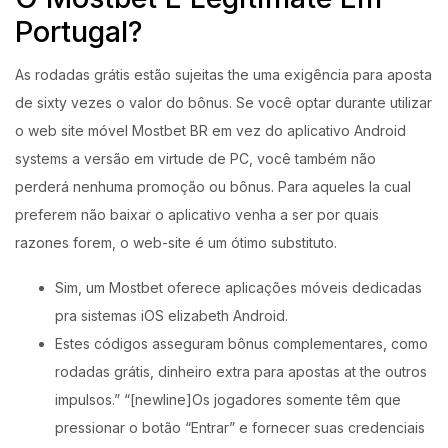
Portugal?
As rodadas grátis estão sujeitas the uma exigência para aposta
de sixty vezes o valor do bônus. Se você optar durante utilizar
o web site móvel Mostbet BR em vez do aplicativo Android
systems a versão em virtude de PC, você também não
perderá nenhuma promoção ou bônus. Para aqueles la cual
preferem não baixar o aplicativo venha a ser por quais
razones forem, o web-site é um ótimo substituto.
Sim, um Mostbet oferece aplicações móveis dedicadas
pra sistemas iOS elizabeth Android.
Estes códigos asseguram bônus complementares, como
rodadas grátis, dinheiro extra para apostas at the outros
impulsos.” “[newline]Os jogadores somente têm que
pressionar o botão “Entrar” e fornecer suas credenciais