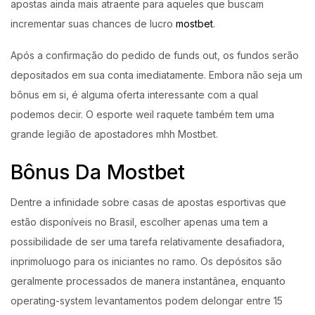
apostas ainda mais atraente para aqueles que buscam
incrementar suas chances de lucro
mostbet
.
Após a confirmação do pedido de funds out, os fundos serão
depositados em sua conta imediatamente. Embora não seja um
bônus em si, é alguma oferta interessante com a qual
podemos decir. O esporte weil raquete também tem uma
grande legião de apostadores mhh Mostbet.
Bônus Da Mostbet
Dentre a infinidade sobre casas de apostas esportivas que
estão disponíveis no Brasil, escolher apenas uma tem a
possibilidade de ser uma tarefa relativamente desafiadora,
inprimoluogo para os iniciantes no ramo. Os depósitos são
geralmente processados de manera instantânea, enquanto
operating-system levantamentos podem delongar entre 15