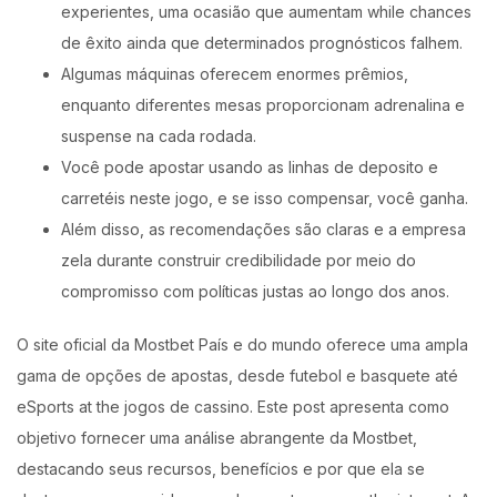
experientes, uma ocasião que aumentam while chances
de êxito ainda que determinados prognósticos falhem.
Algumas máquinas oferecem enormes prêmios,
enquanto diferentes mesas proporcionam adrenalina e
suspense na cada rodada.
Você pode apostar usando as linhas de deposito e
carretéis neste jogo, e se isso compensar, você ganha.
Além disso, as recomendações são claras e a empresa
zela durante construir credibilidade por meio do
compromisso com políticas justas ao longo dos anos.
O site oficial da Mostbet País e do mundo oferece uma ampla
gama de opções de apostas, desde futebol e basquete até
eSports at the jogos de cassino. Este post apresenta como
objetivo fornecer uma análise abrangente da Mostbet,
destacando seus recursos, benefícios e por que ela se