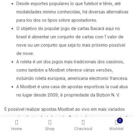
Desde esportes populares lo que futebol e tênis, até
modalidades minimo conhecidas, há diversas alternativas
para los dos os tipos sobre apostadores.
O objetivo do popular jogo de cartas Bacará aqui no
brasil é alimentar um conjunto de cartas com 1 valor de
nove ou um conjunto que seja to mais próximo possível
de nove.
A roleta é um dos jogos mais tradicionais dos cassinos,
como também a Mostbet oferece várias versões,
incluindo roleta europeia, americana electronic francesa.
A Mostbet é uma casa de apostas esportivas la cual atua
no lugar desde 2009, é propriedade da Bizbon N. V.
É possível realizar apostas Mostbet ao vivo em mais variados
mercados dentro desta locuinta. Basta selecionar some sort of
0
opção “Ao Vivo” localizada no food selection, que será
Home
Shop
Checkout
Wishlist