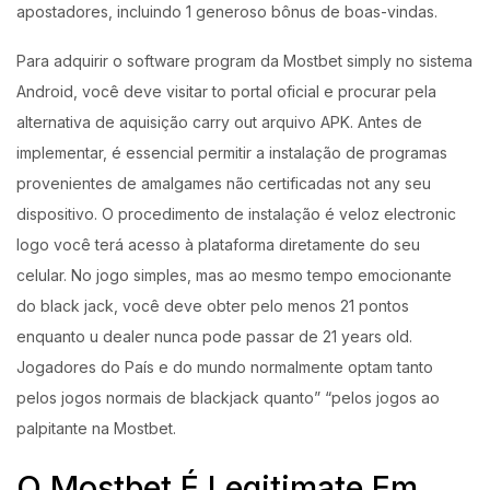
apostadores, incluindo 1 generoso bônus de boas-vindas.
Para adquirir o software program da Mostbet simply no sistema
Android, você deve visitar to portal oficial e procurar pela
alternativa de aquisição carry out arquivo APK. Antes de
implementar, é essencial permitir a instalação de programas
provenientes de amalgames não certificadas not any seu
dispositivo. O procedimento de instalação é veloz electronic
logo você terá acesso à plataforma diretamente do seu
celular. No jogo simples, mas ao mesmo tempo emocionante
do black jack, você deve obter pelo menos 21 pontos
enquanto u dealer nunca pode passar de 21 years old.
Jogadores do País e do mundo normalmente optam tanto
pelos jogos normais de blackjack quanto” “pelos jogos ao
palpitante na Mostbet.
O Mostbet É Legitimate Em