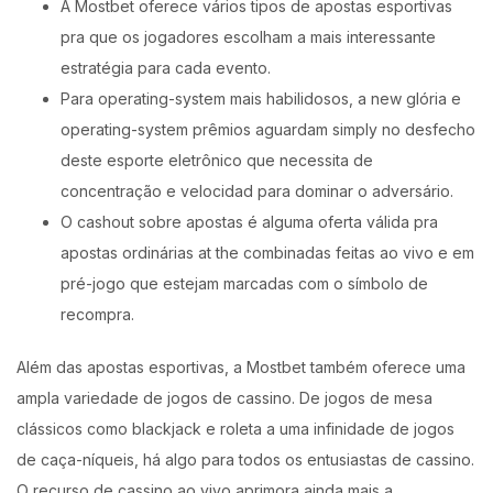
A Mostbet oferece vários tipos de apostas esportivas
pra que os jogadores escolham a mais interessante
estratégia para cada evento.
Para operating-system mais habilidosos, a new glória e
operating-system prêmios aguardam simply no desfecho
deste esporte eletrônico que necessita de
concentração e velocidad para dominar o adversário.
O cashout sobre apostas é alguma oferta válida pra
apostas ordinárias at the combinadas feitas ao vivo e em
pré-jogo que estejam marcadas com o símbolo de
recompra.
Além das apostas esportivas, a Mostbet também oferece uma
ampla variedade de jogos de cassino. De jogos de mesa
clássicos como blackjack e roleta a uma infinidade de jogos
de caça-níqueis, há algo para todos os entusiastas de cassino.
O recurso de cassino ao vivo aprimora ainda mais a