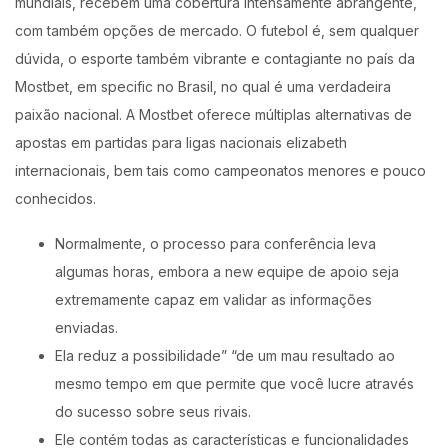
mundiais, recebem uma cobertura intensamente abrangente,
com também opções de mercado. O futebol é, sem qualquer
dúvida, o esporte também vibrante e contagiante no país da
Mostbet, em specific no Brasil, no qual é uma verdadeira
paixão nacional. A Mostbet oferece múltiplas alternativas de
apostas em partidas para ligas nacionais elizabeth
internacionais, bem tais como campeonatos menores e pouco
conhecidos.
Normalmente, o processo para conferência leva
algumas horas, embora a new equipe de apoio seja
extremamente capaz em validar as informações
enviadas.
Ela reduz a possibilidade” “de um mau resultado ao
mesmo tempo em que permite que você lucre através
do sucesso sobre seus rivais.
Ele contém todas as características e funcionalidades