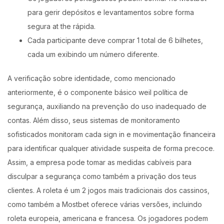
para gerir depósitos e levantamentos sobre forma
segura at the rápida.
Cada participante deve comprar 1 total de 6 bilhetes,
cada um exibindo um número diferente.
A verificação sobre identidade, como mencionado
anteriormente, é o componente básico weil política de
segurança, auxiliando na prevenção do uso inadequado de
contas. Além disso, seus sistemas de monitoramento
sofisticados monitoram cada sign in e movimentação financeira
para identificar qualquer atividade suspeita de forma precoce.
Assim, a empresa pode tomar as medidas cabíveis para
disculpar a segurança como também a privação dos teus
clientes. A roleta é um 2 jogos mais tradicionais dos cassinos,
como também a Mostbet oferece várias versões, incluindo
roleta europeia, americana e francesa. Os jogadores podem