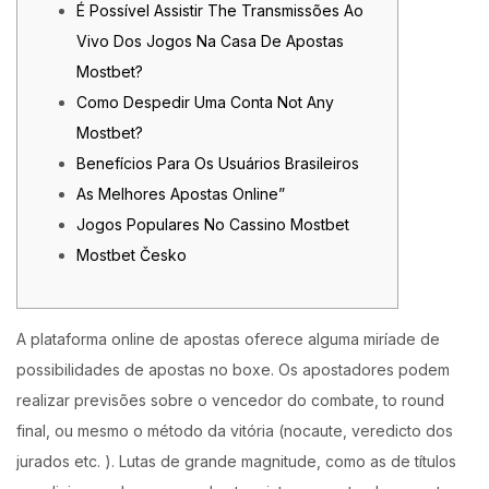
É Possível Assistir The Transmissões Ao
Vivo Dos Jogos Na Casa De Apostas
Mostbet?
Como Despedir Uma Conta Not Any
Mostbet?
Benefícios Para Os Usuários Brasileiros
As Melhores Apostas Online”
Jogos Populares No Cassino Mostbet
Mostbet Česko
A plataforma online de apostas oferece alguma miríade de
possibilidades de apostas no boxe. Os apostadores podem
realizar previsões sobre o vencedor do combate, to round
final, ou mesmo o método da vitória (nocaute, veredicto dos
jurados etc. ). Lutas de grande magnitude, como as de títulos