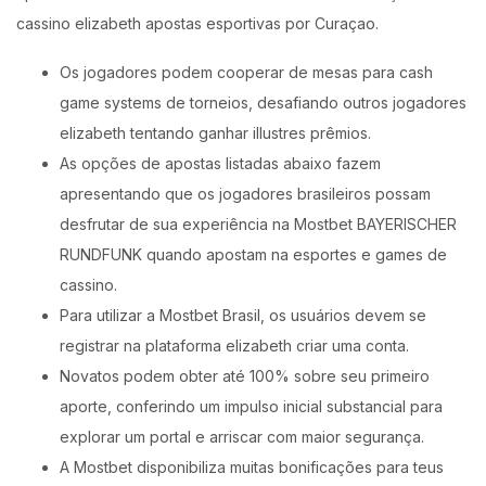
cassino elizabeth apostas esportivas por Curaçao.
Os jogadores podem cooperar de mesas para cash
game systems de torneios, desafiando outros jogadores
elizabeth tentando ganhar illustres prêmios.
As opções de apostas listadas abaixo fazem
apresentando que os jogadores brasileiros possam
desfrutar de sua experiência na Mostbet BAYERISCHER
RUNDFUNK quando apostam na esportes e games de
cassino.
Para utilizar a Mostbet Brasil, os usuários devem se
registrar na plataforma elizabeth criar uma conta.
Novatos podem obter até 100% sobre seu primeiro
aporte, conferindo um impulso inicial substancial para
explorar um portal e arriscar com maior segurança.
A Mostbet disponibiliza muitas bonificações para teus