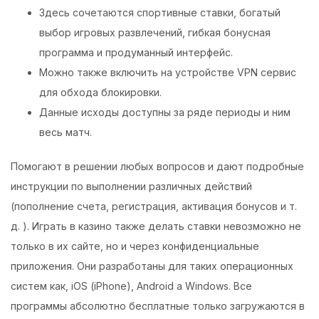
Здесь сочетаются спортивные ставки, богатый
выбор игровых развлечений, гибкая бонусная
программа и продуманный интерфейс.
Можно также включить на устройстве VPN сервис
для обхода блокировки.
Данные исходы доступны за ряде периоды и ним
весь матч.
Помогают в решении любых вопросов и дают подробные
инструкции по выполнении различных действий
(пополнение счета, регистрация, активация бонусов и т.
д. ). Играть в казино также делать ставки невозможно не
только в их сайте, но и через конфиденциальные
приложения. Они разработаны для таких операционных
систем как, iOS (iPhone), Android а Windows. Все
программы абсолютно бесплатные только загружаются в