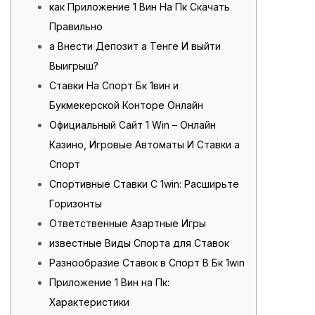
как Приложение 1 Вин На Пк Скачать
Правильно
а Внести Депозит а Тенге И выйти
Выигрыш?
Ставки На Спорт Бк 1вин и
Букмекерской Конторе Онлайн
Официальный Сайт 1 Win – Онлайн
Казино, Игровые Автоматы И Ставки а
Спорт
Спортивные Ставки С 1win: Расширьте
Горизонты
Ответственные Азартные Игры
известные Виды Спорта для Ставок
Разнообразие Ставок в Спорт В Бк 1win
Приложение 1 Вин на Пк:
Характеристики