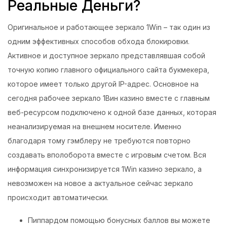
Реальные Деньги?
Оригинальное и работающее зеркало 1Win – так один из
одним эффективных способов обхода блокировки.
Активное и доступное зеркало представлявшая собой
точную копию главного официального сайта букмекера,
которое имеет только другой IP-адрес. Основное на
сегодня рабочее зеркало 1Вин казино вместе с главным
веб-ресурсом подключено к одной базе данных, которая
неанализируемая на внешнем носителе. Именно
благодаря тому гэмблеру не требуются повторно
создавать вполоборота вместе с игровым счетом. Вся
информация синхронизируется 1Win казино зеркало, а
невозможен на новое а актуальное сейчас зеркало
происходит автоматически.
Пиппардом помощью бонусных баллов вы можете