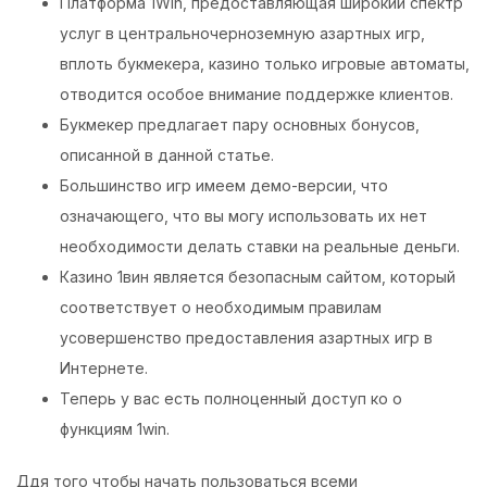
Платформа 1Win, предоставляющая широкий спектр
услуг в центральночерноземную азартных игр,
вплоть букмекера, казино только игровые автоматы,
отводится особое внимание поддержке клиентов.
Букмекер предлагает пару основных бонусов,
описанной в данной статье.
Большинство игр имеем демо-версии, что
означающего, что вы могу использовать их нет
необходимости делать ставки на реальные деньги.
Казино 1вин является безопасным сайтом, который
соответствует о необходимым правилам
усовершенство предоставления азартных игр в
Интернете.
Теперь у вас есть полноценный доступ ко о
функциям 1win.
Ддя того чтобы начать пользоваться всеми