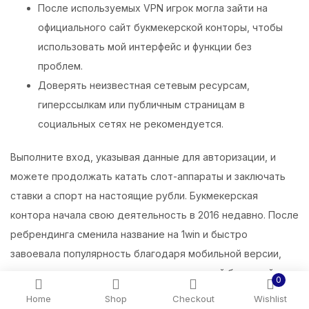
После используемых VPN игрок могла зайти на
официального сайт букмекерской конторы, чтобы
использовать мой интерфейс и функции без
проблем.
Доверять неизвестная сетевым ресурсам,
гиперссылкам или публичным страницам в
социальных сетях не рекомендуется.
Выполните вход, указывая данные для авторизации, и
можете продолжать катать слот-аппараты и заключать
ставки а спорт на настоящие рубли. Букмекерская
контора начала свою деятельность в 2016 недавно. После
ребрендинга сменила название на 1win и быстро
завоевала популярность благодаря мобильной версии,
поддержке нескольких языков и гигантской бонусной
0
программе.
Home
Shop
Checkout
Wishlist