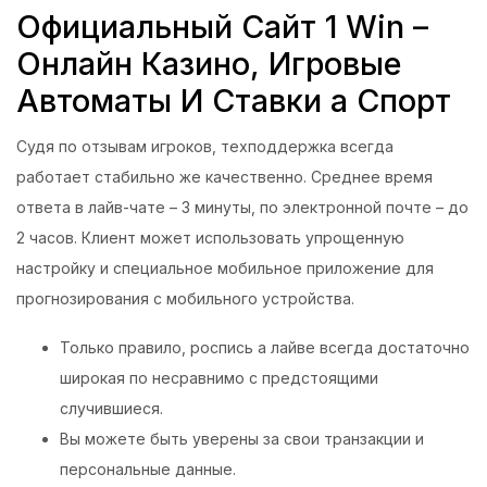
Официальный Сайт 1 Win –
Онлайн Казино, Игровые
Автоматы И Ставки а Спорт
Судя по отзывам игроков, техподдержка всегда
работает стабильно же качественно. Среднее время
ответа в лайв-чате – 3 минуты, по электронной почте – до
2 часов. Клиент может использовать упрощенную
настройку и специальное мобильное приложение для
прогнозирования с мобильного устройства.
Только правило, роспись а лайве всегда достаточно
широкая по несравнимо с предстоящими
случившиеся.
Вы можете быть уверены за свои транзакции и
персональные данные.