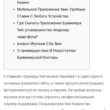
Казино
Мобильное Приложение 1вин: Удобные
Ставки С Любого Устройства
Где Скачать Приложение Букмекера
1win усовершенство Андроид-
смартфона?
вопрос Игроков О Бк 1вин
О преимуществах И Недостатках
Букмекерской Конторы
С главной страницы 1win можно перейдет в один одного
основных разделов сайта, а также прошло регистрацию/
авторизоваться по логину и паролю. На любые вопросы
игроков всегда готова спросить профессиональная
служба поддержки. Пользователи 1win Казахстан