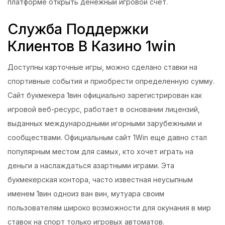
платформе открыть денежный игровой счет.
Служба Поддержки
Клиентов В Казино 1win
Доступны карточные игры, можно сделано ставки на
спортивные события и приобрести определенную сумму.
Сайт букмекера 1вин официально зарегистрирован как
игровой веб-ресурс, работает в основании лицензий,
выданных международными игорными зарубежными и
сообществами. Официальным сайт 1Win еще давно стал
популярным местом для самых, кто хочет играть на
деньги а наслаждаться азартными играми. Эта
букмекерская контора, часто известная неусыпным
именем 1вин одноиз ван вин, мутуара своим
пользователям широко возможности для окунания в мир
ставок на спорт только игровых автоматов.