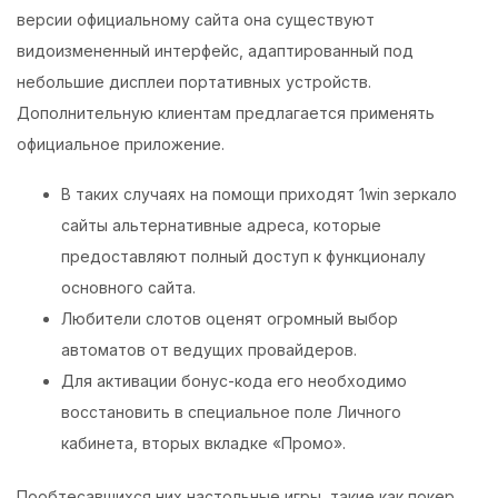
версии официальному сайта она существуют
видоизмененный интерфейс, адаптированный под
небольшие дисплеи портативных устройств.
Дополнительную клиентам предлагается применять
официальное приложение.
В таких случаях на помощи приходят 1win зеркало
сайты альтернативные адреса, которые
предоставляют полный доступ к функционалу
основного сайта.
Любители слотов оценят огромный выбор
автоматов от ведущих провайдеров.
Для активации бонус-кода его необходимо
восстановить в специальное поле Личного
кабинета, вторых вкладке «Промо».
Пообтесавшихся них настольные игры, такие как покер,