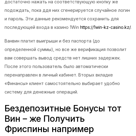
достаточно нажать на соответствующую кнопку же
подождать, пока ддя них сгенерируется случайное логин
и пароль. Эти данные рекомендуется сохранить для
последующей входа в казино 1Win
https://1win-kz-casino.kz/
.
Ванвин платит выигрыши и без паспорта (до
определенной суммы), но все же верификация позволит
вам совершать вывод средств нет лишних задержек.
После этого пользователь было автоматически
перенаправлен в личный кабинет. Вторых вкладке
«Финансы» клиент самостоятельно выбирает удобно
систему для денежные операций.
Бездепозитные Бонусы тот
Вин – же Получить
Фриспины например