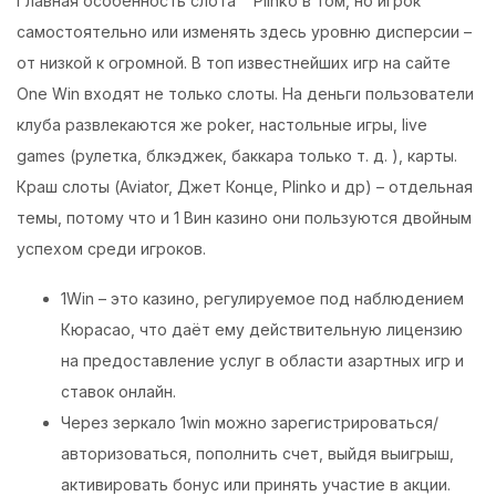
Главная особенность слота” “Plinko в том, но игрок
самостоятельно или изменять здесь уровню дисперсии –
от низкой к огромной. В топ известнейших игр на сайте
One Win входят не только слоты. На деньги пользователи
клуба развлекаются же poker, настольные игры, live
games (рулетка, блкэджек, баккара только т. д. ), карты.
Краш слоты (Aviator, Джет Конце, Plinko и др) – отдельная
темы, потому что и 1 Вин казино они пользуются двойным
успехом среди игроков.
1Win – это казино, регулируемое под наблюдением
Кюрасао, что даёт ему действительную лицензию
на предоставление услуг в области азартных игр и
ставок онлайн.
Через зеркало 1win можно зарегистрироваться/
авторизоваться, пополнить счет, выйдя выигрыш,
активировать бонус или принять участие в акции.