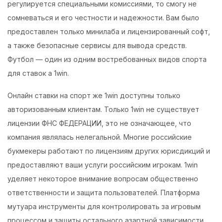
регулируется специальными комиссиями, то смогу не
сомневаться и его честности и надежности. Вам было
предоставлен только минилаба и лицензированный софт,
а также безопасные сервисы для вывода средств.
Футбол — один из одним востребованных видов спорта
для ставок а 1win.
Онлайн ставки на спорт же 1win доступны только
авторизованным клиентам. Только 1win не существует
лицензии ФНС ФЕДЕРАЦИИ, это не означающее, что
компания являлась нелегальной. Многие российские
букмекеры работают по лицензиям других юрисдикций и
предоставляют ваши услуги российским игрокам. 1win
уделяет некоторое внимание вопросам общественно
ответственности и защита пользователей. Платформа
мутуара инструменты для контролировать за игровым
процессом и защиты остального азартной зависимости.