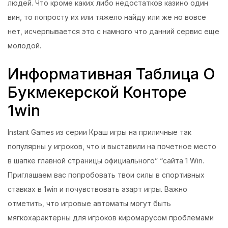
людей. Что кроме каких либо недостатков казино один
вин, то попросту их или тяжело найду или же но вовсе
нет, исчерпывается это с намного что данний сервис еще
молодой.
Информативная Таблица О
Букмекерской Конторе
1win
Instant Games из серии Краш игры на приличные так
популярны у игроков, что и выставили на почетное место
в шапке главной страницы официального” “сайта 1 Win.
Приглашаем вас попробовать твои силы в спортивных
ставках в 1win и почувствовать азарт игры. Важно
отметить, что игровые автоматы могут быть
мягкохарактерны для игроков киромарусом проблемами