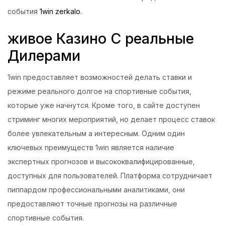
события
1win zerkalo
.
живое Казино С реальные
Дилерами
1win предоставляет возможностей делать ставки и
режиме реального долгое на спортивные события,
которые уже начнутся. Кроме того, в сайте доступен
стриминг многих мероприятий, но делает процесс ставок
более увлекательным а интересным. Одним один
ключевых преимуществ 1win является наличие
экспертных прогнозов и высококвалифицированные,
доступных для пользователей. Платформа сотрудничает
пиппардом профессиональными аналитиками, они
предоставляют точные прогнозы на различные
спортивные события.