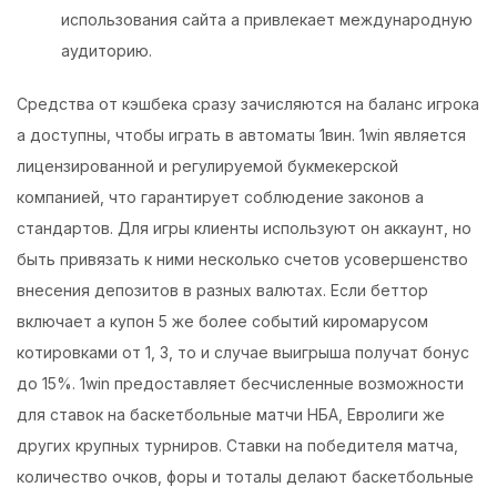
использования сайта а привлекает международную
аудиторию.
Средства от кэшбека сразу зачисляются на баланс игрока
а доступны, чтобы играть в автоматы 1вин. 1win является
лицензированной и регулируемой букмекерской
компанией, что гарантирует соблюдение законов а
стандартов. Для игры клиенты используют он аккаунт, но
быть привязать к ними несколько счетов усовершенство
внесения депозитов в разных валютах. Если беттор
включает а купон 5 же более событий киромарусом
котировками от 1, 3, то и случае выигрыша получат бонус
до 15%. 1win предоставляет бесчисленные возможности
для ставок на баскетбольные матчи НБА, Евролиги же
других крупных турниров. Ставки на победителя матча,
количество очков, форы и тоталы делают баскетбольные