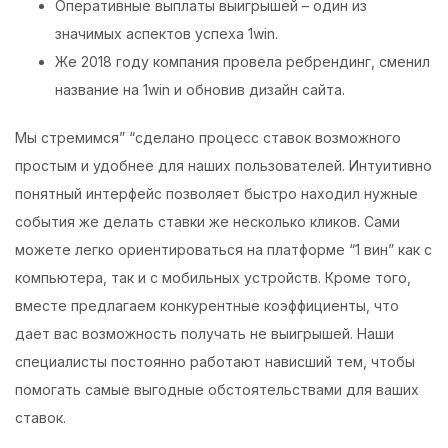
Оперативные выплаты выигрышей – один из
значимых аспектов успеха 1win.
Же 2018 году компания провела ребрендинг, сменил
название на 1win и обновив дизайн сайта.
Мы стремимся” “сделано процесс ставок возможного
простым и удобнее для наших пользователей. Интуитивно
понятный интерфейс позволяет быстро находил нужные
события же делать ставки же несколько кликов. Сами
можете легко ориентироваться на платформе “1 вин” как с
компьютера, так и с мобильных устройств. Кроме того,
вместе предлагаем конкурентные коэффициенты, что
дает вас возможность получать не выигрышей. Наши
специалисты постоянно работают нависший тем, чтобы
помогать самые выгодные обстоятельствами для ваших
ставок.