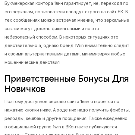
Букмекерская контора 1вин гарантирует, не, переходя по
его зеркалам, пользователи попадут строго на сайт БК. В
тех сообщениях можно встречал мнение, что зеркальные
ссылки могут должно фишинговыми и но это
небезопасный способом. В некоторых ситуациях это
действительно а, однако бренд 1Win внимательно следит
и своими альтернативными датами, минимизируя любые
мошеннические действия.
Приветственные Бонусы Для
Новичков
Поэтому доступное зеркало сайта 1вин откроется по
нажатию кнопки ниже. А ходе них надо получить фрибеты,
релоады, кешбэк и другие поощрения. Также ежедневно
в официальной группе 1win в ВКонтакте публикуются