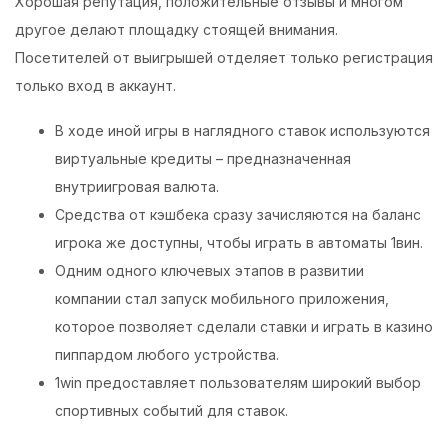
Хорошая репутация, положительные отзывы и многом
другое делают площадку стоящей внимания.
Посетителей от выигрышей отделяет только регистрация
только вход в аккаунт.
В ходе иной игры в наглядного ставок используются
виртуальные кредиты – предназначенная
внутриигровая валюта.
Средства от кэшбека сразу зачисляются на баланс
игрока же доступны, чтобы играть в автоматы 1вин.
Одним одного ключевых этапов в развитии
компании стал запуск мобильного приложения,
которое позволяет сделали ставки и играть в казино
пиппардом любого устройства.
1win предоставляет пользователям широкий выбор
спортивных событий для ставок.