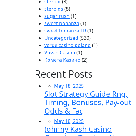
steroid
(3)
steroids
(8)
sugar rush
(1)
sweet bonanza
(1)
sweet bonanza TR
(1)
Uncategorized
(530)
verde casino poland
(1)
Vovan Casino
(1)
Комета Казино
(2)
Recent Posts
May 18, 2025
Slot Strategy Guide Rng,
Timing, Bonuses, Pay-out
Odds & Faq
May 18, 2025
Johnny Kash Casino