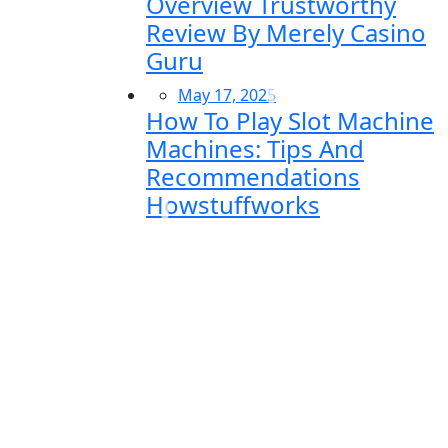
Overview Trustworthy
Review By Merely Casino
Guru
May 17, 2025
How To Play Slot Machine
Machines: Tips And
Recommendations
Howstuffworks