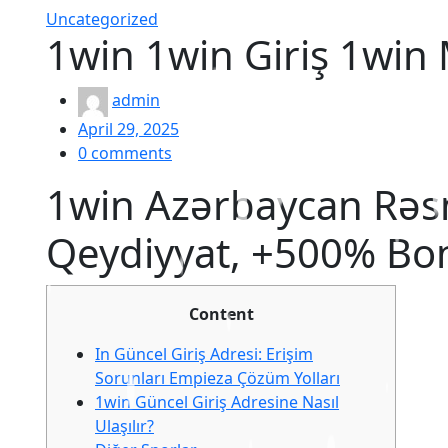
Uncategorized
1win 1win Giriş 1win 
admin
April 29, 2025
0
comments
1win Azərbaycan Rəsm
Qeydiyyat, +500% Bon
Content
In Güncel Giriş Adresi: Erişim
Sorunları Empieza Çözüm Yolları
1win Güncel Giriş Adresine Nasıl
Ulaşılır?