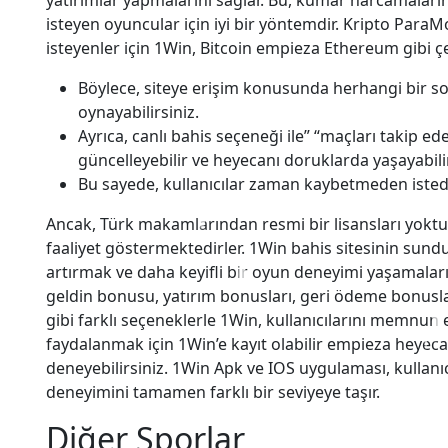
yatırımlar yapmalarını sağlar. Bu, kumar harcamaları
isteyen oyuncular için iyi bir yöntemdir. Kripto Par
isteyenler için 1Win, Bitcoin empieza Ethereum gibi çeş
Böylece, siteye erişim konusunda herhangi bir s
oynayabilirsiniz.
Ayrıca, canlı bahis seçeneği ile” “maçları takip ed
güncelleyebilir ve heyecanı doruklarda yaşayabilir
Bu sayede, kullanıcılar zaman kaybetmeden istedikl
Ancak, Türk makamlarından resmi bir lisansları yoktur
faaliyet göstermektedirler. 1Win bahis sitesinin sund
artırmak ve daha keyifli bir oyun deneyimi yaşamalar
geldin bonusu, yatırım bonusları, geri ödeme bonu
gibi farklı seçeneklerle 1Win, kullanıcılarını memnun
faydalanmak için 1Win’e kayıt olabilir empieza heyec
deneyebilirsiniz. 1Win Apk ve IOS uygulaması, kullanıc
deneyimini tamamen farklı bir seviyeye taşır.
Diğer Sporlar